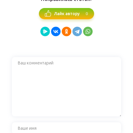
0
Лайк автору