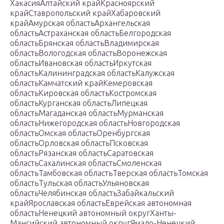
ХакасияАлтайский крайКрасноярский
крайСтавропольский крайХабаровский
крайАмурская областьАрхангельская
областьАстраханская областьБелгородская
областьБрянская областьВладимирская
областьВологодская областьВоронежская
областьИвановская областьИркутская
областьКалининградская областьКалужская
областьКамчатский крайКемеровская
областьКировская областьКостромская
областьКурганская областьЛипецкая
областьМагаданская областьМурманская
областьНижегородская областьНовгородская
областьОмская областьОренбургская
областьОрловская областьПсковская
областьРязанская областьСаратовская
областьСахалинская областьСмоленская
областьТамбовская областьТверская областьТомская
областьТульская областьУльяновская
областьЧелябинская областьЗабайкальский
крайЯрославская областьЕврейская автономная
областьНенецкий автономный округХанты-
Мансийский автономный округЯмало-Ненецкий