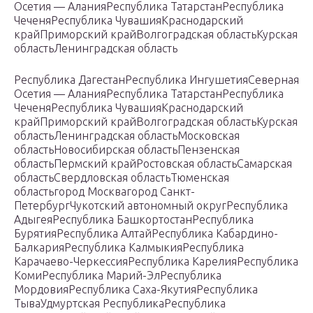
Осетия — АланияРеспублика ТатарстанРеспублика
ЧеченяРеспублика ЧувашияКраснодарский
крайПриморский крайВолгоградская областьКурская
областьЛенинградская область
Республика ДагестанРеспублика ИнгушетияСеверная
Осетия — АланияРеспублика ТатарстанРеспублика
ЧеченяРеспублика ЧувашияКраснодарский
крайПриморский крайВолгоградская областьКурская
областьЛенинградская областьМосковская
областьНовосибирская областьПензенская
областьПермский крайРостовская областьСамарская
областьСвердловская областьТюменская
областьгород Москвагород Санкт-
ПетербургЧукотский автономный округРеспублика
АдыгеяРеспублика БашкортостанРеспублика
БурятияРеспублика АлтайРеспублика Кабардино-
БалкарияРеспублика КалмыкияРеспублика
Карачаево-ЧеркессияРеспублика КарелияРеспублика
КомиРеспублика Марий-ЭлРеспублика
МордовияРеспублика Саха-ЯкутияРеспублика
ТываУдмуртская РеспубликаРеспублика