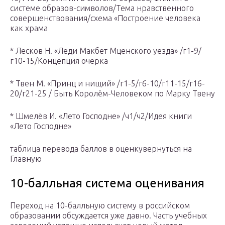
системе образов-символов/Тема нравственного
совершенствования/схема «Построение человека
как храма
* Лесков Н. «Леди Макбет Мценского уезда» /г1-9/
г10-15/Концепция очерка
* Твен М. «Принц и нищий» /г1-5/г6-10/г11-15/г16-
20/г21-25 / Быть Королём-Человеком по Марку Твену
* Шмелёв И. «Лето Господне» /ч1/ч2/Идея книги
«Лето Господне»
таблица перевода баллов в оценкувернуться на
Главную
10-балльная система оценивания
Переход на 10-балльную систему в российском
образовании обсуждается уже давно. Часть учебных