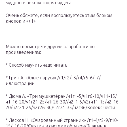
мудрость веков» творят чудеса.
Очень обяжете, если воспользуетесь этим блоком
кнопок и «+1»:
Можно посмотреть другие разработки по
произведениям:
* Способ научить чадо читать
* Грин А. «Алые паруса» /г1/г2/г3/г4/г5-6/г7/
иллюстрации
* Дюма А. «Три мушкетёра» /ч1г1-5/ч1г6-10/ч11-15/
ч1г16-20/ч1г21-25/ч1г26-30//ч2г1-5/ч2гч11-15/ч2г16-
20/ч2г21-25/ч2г26-30/ч2г31-35/ч2г36/Кодекс чести
* Лесков Н. «Очарованный странник» /г1-4/г5-9/г10-
15/г16-20/Флягин в системе образов/Флягин в