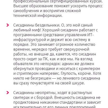
профессиональных сертифицированных курсах.
Высшее образование поможет ускорить процесс
самообучения и восприятия сложной
технической информации.
Сисадмины бездельники. О, это мой самый
любимый миф! Хороший сисадмин работает с
программными средствами управления ИТ-
инфраструктурой и держит всю систему в
порядке. Это занимает огромное количество
времени, нередко требует сверхурочной
работы, но внешне да, кажется, что сисадмин
просто сидит за ПК, как и все мы. На взгляд
обывателя это непорядок: админ же должен
обернуться проводами и носиться с кримпером
и стриппером наперевес. Глупость, короче. Хотя
никто не безгрешен — но ленивого сисадмина
вы сразу почувствуете на своей шкуре.
Сисадмины неопрятны, ходят в растянутых
свитерах и с бородой. Внешность сисадмина не
продиктована никакими стандартами и зависит
исключительно от его личных предпочтений.