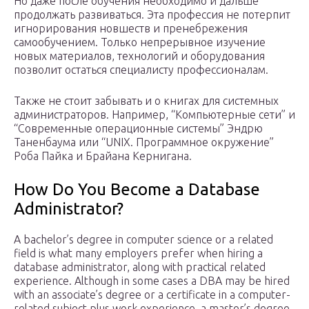
Но даже после обучения необходимо и дальше
продолжать развиваться. Эта профессия не потерпит
игнорирования новшеств и пренебрежения
самообучением. Только непрерывное изучение
новых материалов, технологий и оборудования
позволит остаться специалисту профессионалам.
Также не стоит забывать и о книгах для системных
администраторов. Например, “Компьютерные сети” и
“Современные операционные системы” Эндрю
Таненбаума или “UNIX. Программное окружение”
Роба Пайка и Брайана Кернигана.
How Do You Become a Database
Administrator?
A bachelor’s degree in computer science or a related
field is what many employers prefer when hiring a
database administrator, along with practical related
experience. Although in some cases a DBA may be hired
with an associate’s degree or a certificate in a computer-
related subject plus work experience, a master’s degree