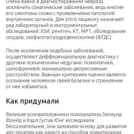
Очень важно в диагностировании невроза
исключить соматические заболевания, ведь многие
его симптомы схожи с проявлениями патологий
внутренних органов. Для этого пациенту назначают
ряд лабораторный и инструментальных
обследований: УЗИ, рентген, КТ, МРТ, обследование
сосудов, эзофагогастродуоденоскопию (ФГДС)
После исключения подобных заболеваний,
осуществляют дифференциальную диагностику с
другими психическими недугами: психопатией,
шизофренией, маниакально-депрессивным
расстройством. Важным критерием оценки является
осознание человеком своей болезни и стремление
от нее избавиться.
Как придумали
Великие основоположники психоанализа Зигмунд
Фрейд и Карл Густав Юнг исследовали
бессознательное, они заложили основу для развития
арт-терапии как одного из способов психотерапии.