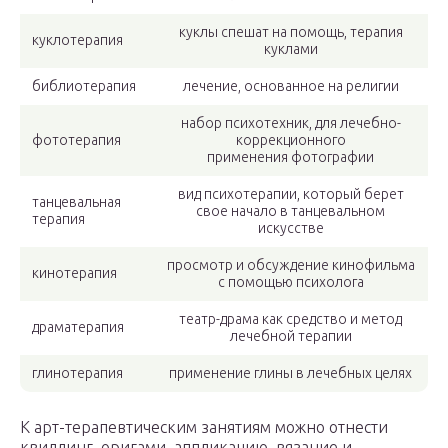
куклы спешат на помощь, терапия
куклотерапия
куклами
библиотерапия
лечение, основанное на религии
набор психотехник, для лечебно-
фототерапия
коррекционного
применения фотографии
вид психотерапии, который берет
танцевальная
свое начало в танцевальном
терапия
искусстве
просмотр и обсуждение кинофильма
кинотерапия
с помощью психолога
театр-драма как средство и метод
драматерапия
лечебной терапии
глинотерапия
применение глины в лечебных целях
К арт-терапевтическим занятиям можно отнести
квиллинг, оригами, аппликацию, вязание и,