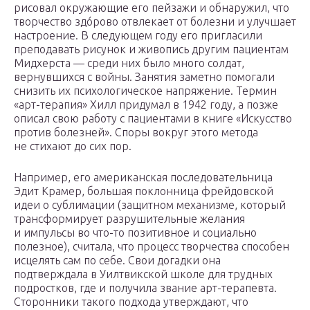
рисовал окружающие его пейзажи и обнаружил, что
творчество здóрово отвлекает от болезни и улучшает
настроение. В следующем году его пригласили
преподавать рисунок и живопись другим пациентам
Мидхерста — среди них было много солдат,
вернувшихся с войны. Занятия заметно помогали
снизить их психологическое напряжение. Термин
«арт-терапия» Хилл придумал в 1942 году, а позже
описал свою работу с пациентами в книге «Искусство
против болезней». Споры вокруг этого метода
не стихают до сих пор.
Например, его американская последовательница
Эдит Крамер, большая поклонница фрейдовской
идеи о сублимации (защитном механизме, который
трансформирует разрушительные желания
и импульсы во что-то позитивное и социально
полезное), считала, что процесс творчества способен
исцелять сам по себе. Свои догадки она
подтверждала в Уилтвикской школе для трудных
подростков, где и получила звание арт-терапевта.
Сторонники такого подхода утверждают, что