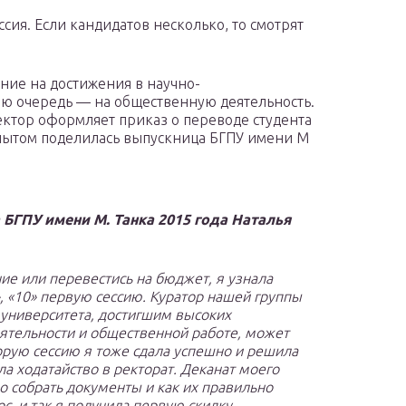
сия. Если кандидатов несколько, то смотрят
ние на достижения в научно-
юю очередь — на общественную деятельность.
ктор оформляет приказ о переводе студента
пытом поделилась выпускница БГПУ имени М
ГПУ имени М. Танка 2015 года Наталья
ние или перевестись на бюджет, я узнала
», «10» первую сессию. Куратор нашей группы
 университета, достигшим высоких
еятельности и общественной работе, может
орую сессию я тоже сдала успешно и решила
ла ходатайство в ректорат. Деканат моего
о собрать документы и как их правильно
с, и так я получила первую скидку