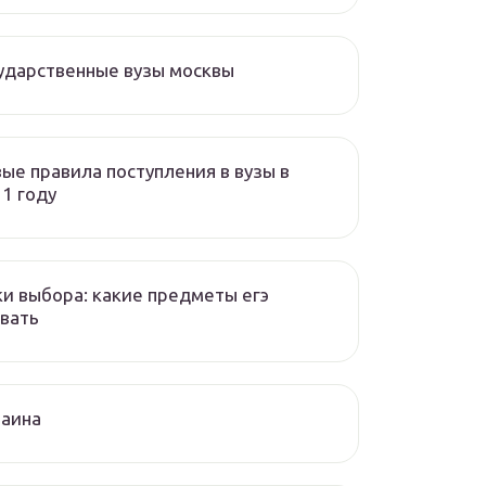
ударственные вузы москвы
ые правила поступления в вузы в
1 году
и выбора: какие предметы егэ
вать
раина