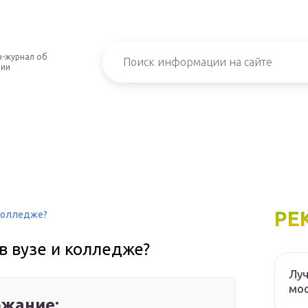
-журнал об
нии
РЕ
 колледже?
в вузе и колледже?
Луч
мос
жание: