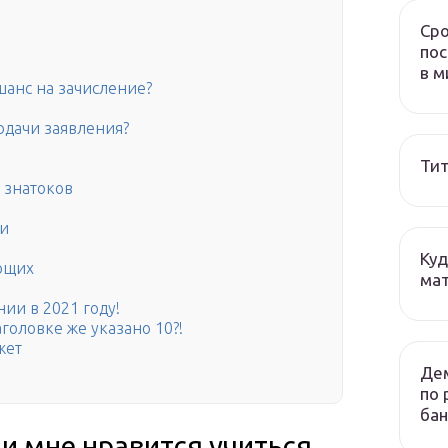
Сро
пос
в м
анс на зачисление?
одачи заявления?
Тит
т знатоков
ти
Куд
ающих
мат
ии в 2021 году!
аголовке же указано 10?!
жет
Дем
по 
бан
 и мне нравится учиться,