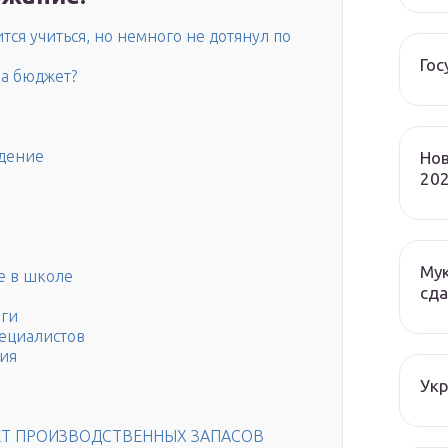
тся учиться, но немного не дотянул по
Гос
на бюджет?
едение
Нов
202
Мук
е в школе
сда
оги
пециалистов
ния
Ук
Т ПРОИЗВОДСТВЕННЫХ ЗАПАСОВ