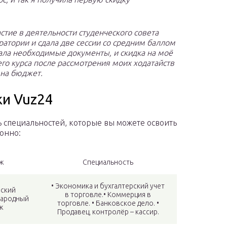
стие в деятельности студенческого совета
ратории и сдала две сессии со средним баллом
рала необходимые документы, и скидка на моё
его курса после рассмотрения моих ходатайств
 на бюджет.
и Vuz24
 специальностей, которые вы можете освоить
онно:
ж
Специальность
• Экономика и бухгалтерский учет
ский
в торговле.• Коммерция в
ародный
торговле. • Банковское дело. •
ж
Продавец, контролёр – кассир.