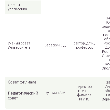
Органы
управления
34
Ю
феде
о
Рос
обл
Ученый совет
ректор, д.т.н.,
Рос
Верескун В.Д.
Университета
профессор
До
Рост
Стре
П
Нар
Ополч
Совет филиала
39
директор
Ли
ЕТЖТ —
обл
Педагогический
Кузьмин.А.М
филиала
Ел
совет
РГУПС
Верм