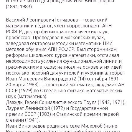
и 130-летию со дня рождения И.М. Виноградова
(1891-1983).
Василий Леонидович Гончарова — советский
математик и педагог, член-корреспондент АПН
РСФСР, доктор физико-математических наук,
профессор. Преподавал в московских вузах,
заведовал сектором методики математики НИИ
методов обучения АПН РСФСР. Был сторонником
реформы школьного курса математики, отстаивал
необходимость усиления функциональной линии и
графических методов; написал на основе этих идей
несколько пособий для учителей и учебник алгебры.
Иван Матвеевич Виноградов (2 (14) сентября 1891–
20 марта 1983) — советский математик, академик АН
СССР (1929) по Отделению физико-математических
наук (математика).
Дважды Герой Социалистического Труда (1945, 1971).
Лауреат Ленинской (1972) и Государственной
премии СССР (1983) и Сталинской премии первой
степени (1941).
Иван Виноградов родился в селе Милолюб (ныне
Великолукский район Псковской области), в семье