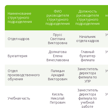
ФИО
Должность
Наименование
руководителя
руководителя
м
структурного
структурного
структурного
подразделения
подразделения
подразделения
Прусс
У
Начальник
Отдел кадров
Светлана
отдела кадров
Викторовна
Долматова
Главный
У
Бухгалтерия
Елена
бухгалтер
Вячеславовна
филиала
Заместитель
Отдел
Палицын
У
директора
производственного
Аркадий
филиала по
обучения
Викторович
УПР
Заместитель
Кисель
директора
У
Учебная часть
Николай
филиала по
Петрович
учебной
работе