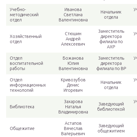
Учебно-
Иванова
У
Начальник
методический
Светлана
отдела
отдел
Валентиновна
Заместитель
Стюшин
У
Хозяйственный
директора
Андрей
отдел
филиала по
Алексеевич
АХР
Отдел
Божанова
Заместитель
У
воспитательной
Юлия
директора
работы
Валентиновна
филиала по ВР
Отдел
Кривозубов
У
Начальник
информационных
Денис
отдела
технологий
Игоревич
Захарова
У
Заведующий
Библиотека
Наталья
библиотекой
Владимировна
Астапов
Заведующий
Общежитие
Вячеслав
общежитием
Валерьевич