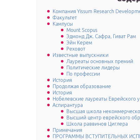
Компания Yissum Research Developm
Факультет
Кампусы
Mount Scopus
Эдмонд Дж. Сафра, Гиват Рам
Эйн Керем
Реховот
Известные выпускники
Лауреаты основных премий
Политические лидеры
По профессии
История
Продолжая образование
История
Нобелевские лауреаты Еврейского 
Аспирантура
Высшая школа некоммерческо
Высший центр еврейского об
Школа раввинов Циглера
Примечания
ПРОГРАММЫ ВСТУПИТЕЛЬНЫХ ИСП