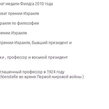
еат
медали Филдса
2010 года
реат премии Израиля
зраиля по философии
премии Израиля
 премии Израиля, бывший президент и
ки , профессор и восьмой президент
иглашенный профессор в 1924 году
chtenstelle во время Первой мировой войны )