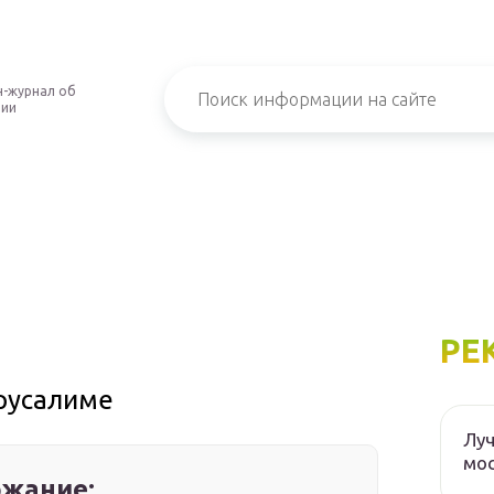
-журнал об
нии
РЕ
ерусалиме
Луч
мос
жание: