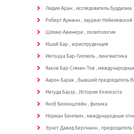
Лидия Аран , исследователь буддизма
Роберт Ауманн , лауреат Нобелевской
Шломо Авинери , политология
Ишай Бар , юриспруденция
Иегошуа Бар-Гиллель , лингвистика
Яаков Бар-Симан-Тов , международны
Аарон Барак , бывший председатель В
Иегуда Бауэр , История Холокоста
Якоб Бекенштейн , физика
Норман Бентвич , международные от
Эрнст Давид Бергманн , председатель