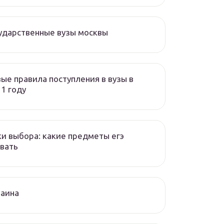
ударственные вузы москвы
ые правила поступления в вузы в
1 году
и выбора: какие предметы егэ
вать
раина