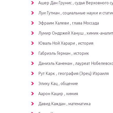
Ашер Дан Грунис , судья Верховного с
Луи Гутман , социальные науки и стати
Эфраим Халеви , глава Моссада
Лумир Ондржей Хануш , химик-анали
Юваль Ной Харари , история
Габриэль Герман , историк
Даниэль Канеман , лауреат Нобелевс
Рут Карк , география (Эрец) Израиля
Элиху Кац , общение
Аарон Кацир , химия
Давид Каждан , математика