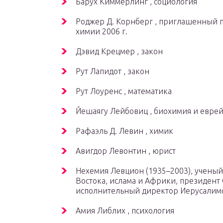
Барух Киммерлинг , социология
Роджер Д. Корнберг , приглашенный 
химии 2006 г.
Дэвид Крецмер , закон
Рут Лапидот , закон
Рут Лоуренс , математика
Йешаягу Лейбовиц , биохимия и евре
Рафаэль Д. Левин , химик
Авигдор Левонтин , юрист
Нехемия Левцион (1935–2003), учены
Востока, ислама и Африки, президент
исполнительный директор Иерусалимс
Амия Либлих , психология