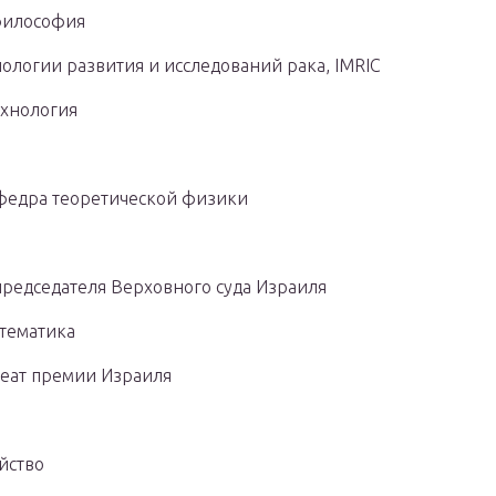
 философия
иологии развития и исследований рака, IMRIC
ехнология
федра теоретической физики
редседателя Верховного суда Израиля
атематика
реат премии Израиля
йство