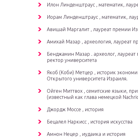
Илон Линденштраус , математик, лаур
Иорам Линденштраус , математик, лау
Авишай Маргалит , лауреат премии И
Амихай Мазар , археология, лауреат 
Бенджамин Мазар . археолог, лауреат
ректор университета
Якоб (Коби) Метцер , историк экономи
Открытого университета Израиля.
Ойген Миттвох , семитские языки, пр
(известный как глава немецкой Nachri
Джордж Моссе , история
Бецалел Наркисс , история искусства
Амнон Нецер , иудаика и история