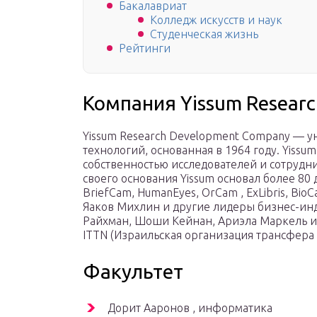
Бакалавриат
Колледж искусств и наук
Студенческая жизнь
Рейтинги
Компания Yissum Resear
Yissum Research Development Company — у
технологий, основанная в 1964 году. Yissu
собственностью исследователей и сотрудн
своего основания Yissum основал более 80 
BriefCam, HumanEyes, OrCam , ExLibris, Bio
Яаков Михлин и другие лидеры бизнес-инд
Райхман, Шоши Кейнан, Ариэла Маркель и 
ITTN (Израильская организация трансфера 
Факультет
Дорит Ааронов , информатика