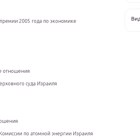
Ви
 премии 2005
года
по экономике
е отношения
ерховного суда Израиля
ношения
 Комиссии по атомной энергии Израиля