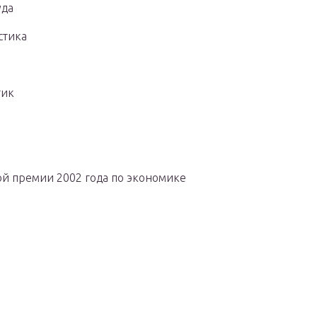
уда
стика
тик
кой премии 2002
года
по экономике