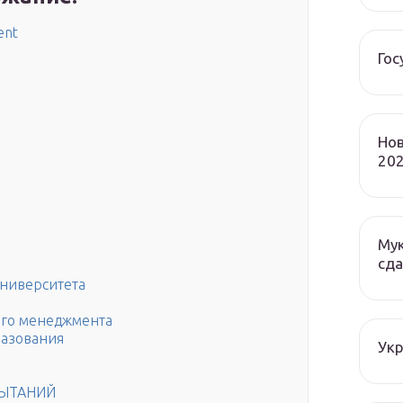
ent
Гос
Нов
202
Мук
сда
университета
го менеджмента
разования
Ук
ЫТАНИЙ