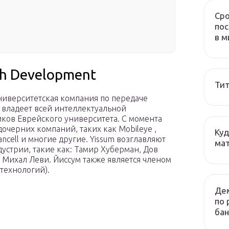
Сро
пос
в м
ch Development
Тит
ниверситетская компания по передаче
m владеет всей интеллектуальной
иков Еврейского университета. С момента
дочерних компаний, таких как Mobileye ,
Куд
Cancell и многие другие. Yissum возглавляют
мат
устрии, такие как: Тамир Хуберман, Дов
Михал Леви. Йиссум также является членом
технологий).
Дем
по 
бан