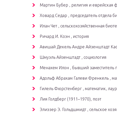
Мартин Бубер , религия и еврейская
Ховард Седар , председатель отдела б
Илан Чет , сельскохозяйственная биот
Ричард И. Коэн , история
Авишай Декель Андре Айзенштадт Ка
Шмуэль Айзенштадт , социология
Менахем Илон , бывший заместитель п
Адольф Абрахам Галеви Френкель , м
Гилель Фюрстенберг , математик, лау
Лия Голдберг (1911–1970), поэт
Элиэзер Э. Гольдшмидт , сельское хозя