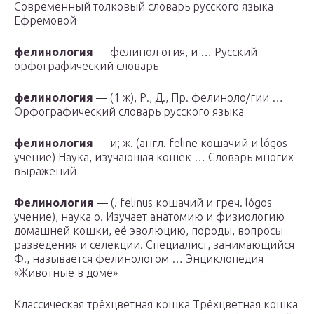
Современный толковый словарь русского языка
Ефремовой
фелинология
— фелинол огия, и … Русский
орфографический словарь
фелинология
— (1 ж), Р., Д., Пр. фелиноло/гии …
Орфографический словарь русского языка
фелинология
— и; ж. (англ. feline кошачий и lógos
учение) Наука, изучающая кошек … Словарь многих
выражений
Фелинология
— (. felinus кошачий и греч. lógos
учение), наука о. Изучает анатомию и физиологию
домашней кошки, её эволюцию, породы, вопросы
разведения и селекции. Специалист, занимающийся
Ф., называется фелинологом … Энциклопедия
«Животные в доме»
Классическая трёхцветная кошка Трёхцветная кошка