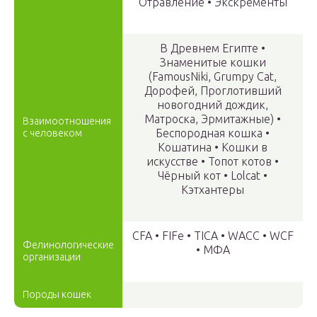
Отравление • Экскременты
В Древнем Египте •
Знаменитые кошки
(FamousNiki, Grumpy Cat,
Дорофей, Проглотивший
новогодний дождик,
Матроска, Эрмитажные) •
Взаимоотношения
Беспородная кошка •
с человеком
Кошатина • Кошки в
искусстве • Топот котов •
Чёрный кот • Lolcat •
Кэтхантеры
CFA • FIFe • TICA • WACC • WCF
Фелинологические
• МФА
организации
Породы кошек