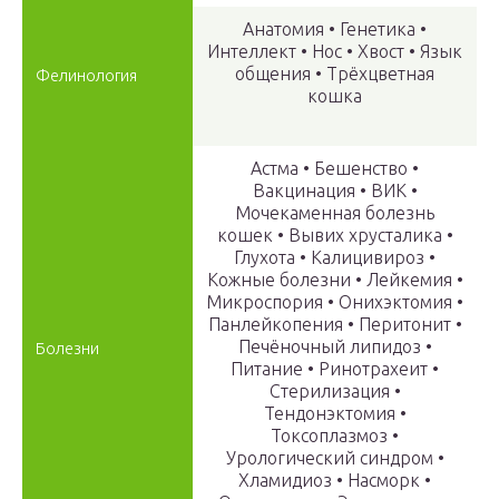
Анатомия • Генетика •
Интеллект • Нос • Хвост • Язык
общения • Трёхцветная
Фелинология
кошка
Астма • Бешенство •
Вакцинация • ВИК •
Мочекаменная болезнь
кошек • Вывих хрусталика •
Глухота • Калицивироз •
Кожные болезни • Лейкемия •
Микроспория • Онихэктомия •
Панлейкопения • Перитонит •
Печёночный липидоз •
Болезни
Питание • Ринотрахеит •
Стерилизация •
Тендонэктомия •
Токсоплазмоз •
Урологический синдром •
Хламидиоз • Насморк •