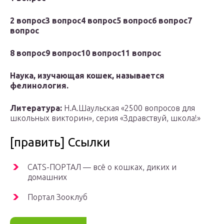
2 вопрос
3 вопрос
4 вопрос
5 вопрос
6 вопрос
7
вопрос
8 вопрос
9 вопрос
10 вопрос
11 вопрос
Наука, изучающая кошек, называется
фелинология.
Литература:
Н.А.Шаульская «2500 вопросов для
школьных викторин», серия «Здравствуй, школа!»
[править] Ссылки
CATS-ПОРТАЛ — всё о кошках, диких и
домашних
Портал Зооклуб