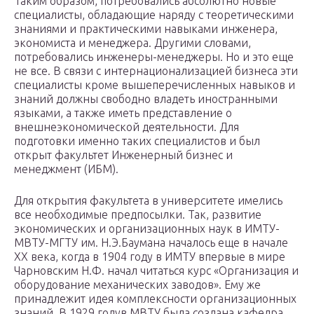
Таким образом, потребовались абсолютно новые
специалисты, обладающие наряду с теоретическими
знаниями и практическими навыками инженера,
экономиста и менеджера. Другими словами,
потребовались инженеры-менеджеры. Но и это еще
не все. В связи с интернационализацией бизнеса эти
специалисты кроме вышеперечисленных навыков и
знаний должны свободно владеть иностранными
языками, а также иметь представление о
внешнеэкономической деятельности. Для
подготовки именно таких специалистов и был
открыт факультет Инженерный бизнес и
менеджмент (ИБМ).
Для открытия факультета в университете имелись
все необходимые предпосылки. Так, развитие
экономических и организационных наук в ИМТУ-
МВТУ-МГТУ им. Н.Э.Баумана началось еще в начале
ХХ века, когда в 1904 году в ИМТУ впервые в мире
Чарновским Н.Ф. начал читаться курс «Организация и
оборудование механических заводов». Ему же
принадлежит идея комплексности организационных
знаний. В 1929 годув МВТУ была создана кафедра