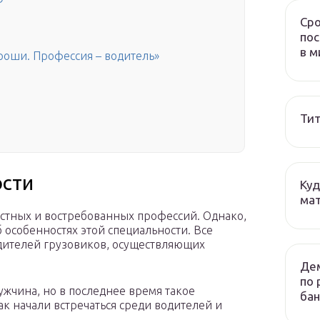
Сро
пос
в м
роши. Профессия – водитель»
Тит
ости
Куд
мат
стных и востребованных профессий. Однако,
б особенностях этой специальности. Все
дителей грузовиков, осуществляющих
Дем
по 
жчина, но в последнее время такое
бан
к начали встречаться среди водителей и