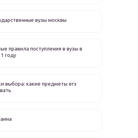
ударственные вузы москвы
ые правила поступления в вузы в
1 году
и выбора: какие предметы егэ
вать
раина