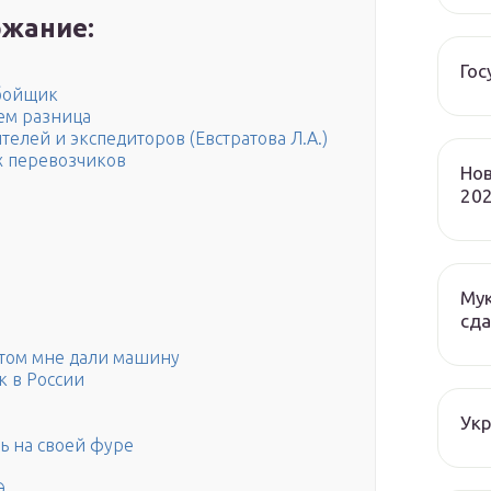
жание:
Гос
бойщик
чем разница
елей и экспедиторов (Евстратова Л.А.)
х перевозчиков
Нов
202
Мук
сда
отом мне дали машину
к в России
Ук
ь на своей фуре
Э