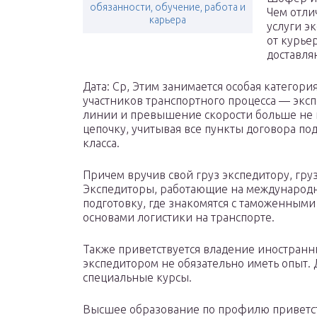
обязанности, обучение, работа и
Чем отли
карьера
услуги э
от курьер
доставля
Дата: Ср, Этим занимается особая категори
участников транспортного процесса — экс
линии и превышение скорости больше не п
цепочку, учитывая все пункты договора по
класса.
Причем вручив свой груз экспедитору, гру
Экспедиторы, работающие на международн
подготовку, где знакомятся с таможенными
основами логистики на транспорте.
Также приветствуется владение иностран
экспедитором не обязательно иметь опыт. 
специальные курсы.
Высшее образование по профилю приветств