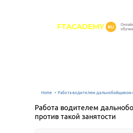
FTACADEMY
Онлайн
RU
обуче
Home
Работа водителем дальнобойщиком в 
Работа водителем дальнобой
против такой занятости