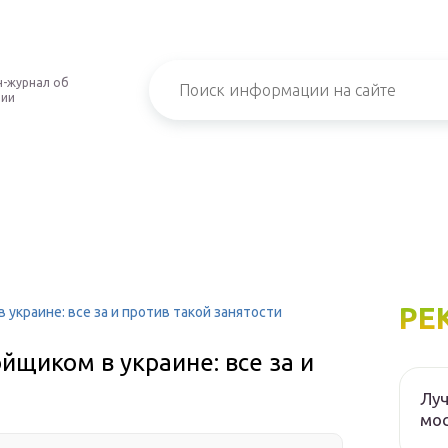
-журнал об
нии
РЕ
украине: все за и против такой занятости
щиком в украине: все за и
Луч
мос