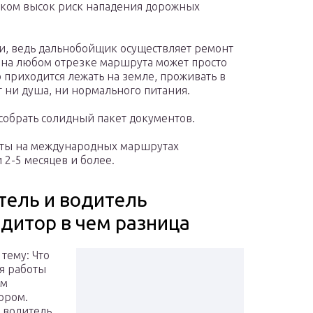
шком высок риск нападения дорожных
ми, ведь дальнобойщик осуществляет ремонт
 на любом отрезке маршрута может просто
 приходится лежать на земле, проживать в
т ни душа, ни нормального питания.
собрать солидный пакет документов.
боты на международных маршрутах
2-5 месяцев и более.
тель и водитель
едитор в чем разница
тему: Что
я работы
ем
ором.
водитель.