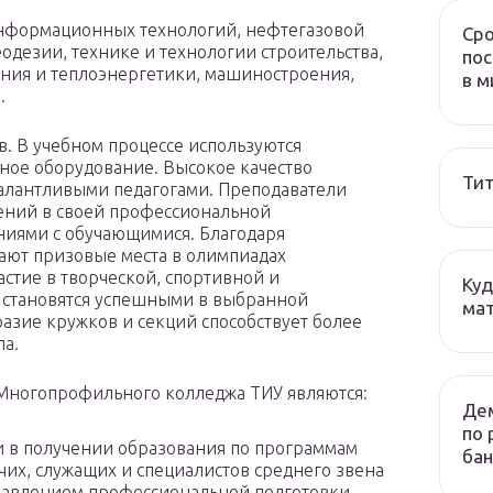
информационных технологий, нефтегазовой
Сро
еодезии, технике и технологии строительства,
пос
ния и теплоэнергетики, машиностроения,
в м
.
в. В учебном процессе используются
ное оборудование. Высокое качество
Тит
талантливыми педагогами. Преподаватели
жений в своей профессиональной
ниями с обучающимися. Благодаря
ают призовые места в олимпиадах
стие в творческой, спортивной и
Куд
 становятся успешными в выбранной
мат
азие кружков и секций способствует более
ла.
Многопрофильного колледжа ТИУ являются:
Дем
по 
и в получении образования по программам
бан
их, служащих и специалистов среднего звена
правлением профессиональной подготовки,