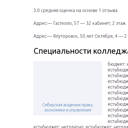
3.0 cредняя оценка на основе 1 отзыва
Адрес:— Гастелло, 57 — 32 кабинет; 2 этаж
Адрес:— Ялуторовск, 50 лет Октября, 4 — 2
Специальности колледж
бюджет: 
естьбюдж
естьбюдж
естьбюдж
естьбюдж
естьбюдж
естьбюдж
естьбюдж
Сибирская академия права,
естьбюдж
экономики и управления
естьбюдж
естьбюдж
естьбюджет: нетплатно: естьбюджет: нетпла