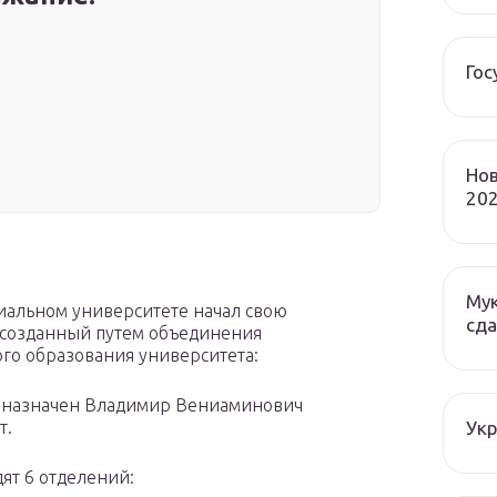
Гос
Нов
202
Мук
риальном университете начал свою
сда
 созданный путем объединения
го образования университета:
 назначен Владимир Вениаминович
Ук
т.
ят 6 отделений: