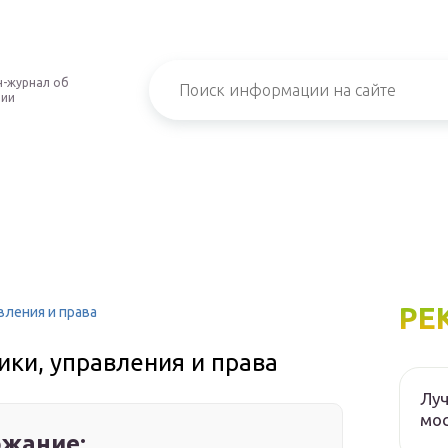
-журнал об
нии
РЕ
вления и права
ки, управления и права
Луч
мос
жание: