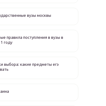
ударственные вузы москвы
ые правила поступления в вузы в
1 году
и выбора: какие предметы егэ
вать
раина