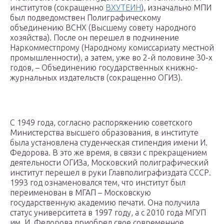
институтов (сокращенно
ВХУТЕИН
), изначально МПИ
был подведомствен Полиграфическому
объединению ВСНХ (Высшему совету народного
хозяйства). После он перешел в подчинение
Наркомместпрому (Народному комиссариату местной
промышленности), а затем, уже во 2-й половине 30-х
годов, – Объединению государственных книжно-
журнальных издательств (сокращенно ОГИЗ).
С 1949 года, согласно распоряжению советского
Министерства высшего образования, в институте
была установлена студенческая стипендия имени И.
Федорова. В это же время, в связи с прекращением
деятельности ОГИЗа, Московский полиграфический
институт перешел в руки Главполиграфиздата СССР.
1993 год ознаменовался тем, что институт был
переименован в МГАП – Московскую
государственную академию печати. Она получила
статус университета в 1997 году, а с 2010 года МГУП
им. И. Федорова приобрел свое современное