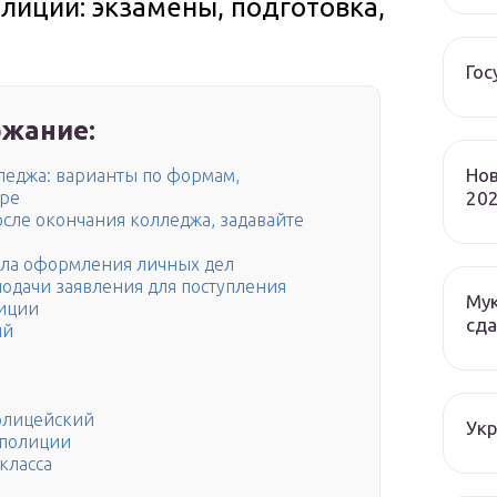
лиции: экзамены, подготовка,
Гос
жание:
Нов
лледжа: варианты по формам,
202
оре
осле окончания колледжа, задавайте
ила оформления личных дел
одачи заявления для поступления
Мук
лиции
сда
ий
олицейский
Ук
 полиции
класса