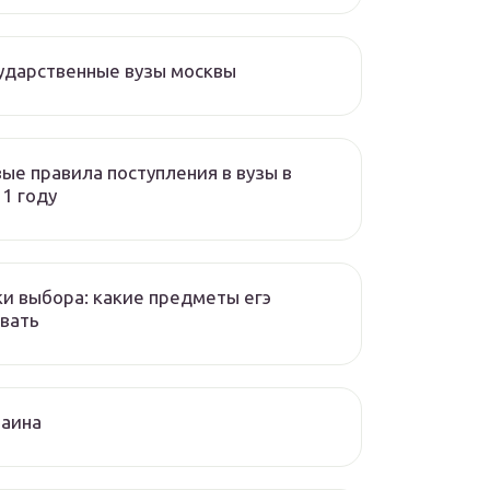
ударственные вузы москвы
ые правила поступления в вузы в
1 году
и выбора: какие предметы егэ
вать
раина