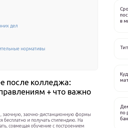
Сро
пос
в м
нних дел
Тит
пительные нормативы
Куд
мат
ее после колледжа:
правлениям + что важно
Дем
по 
ю, заочную, заочно-дистанционную формы
бан
я бесплатно и получать стипендию. На
ать, совмещая обучение с построением