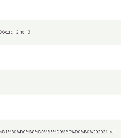
Обед с 12 по 13
F%D1%80%D0%B8%D0%B5%D0%BC%D0%B0%202021.pdf