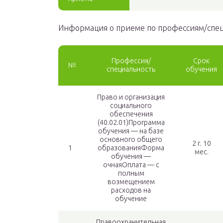
Информация о приеме по профессиям/спе
Профессия/
Срок
№
специальность
обучения
Право и организация
социального
обеспечения
(40.02.01)Программа
обучения — на базе
основного общего
2 г. 10
1
образованияФорма
мес.
обучения —
очнаяОплата — с
полным
возмещением
расходов на
обучение
Правоохранительная