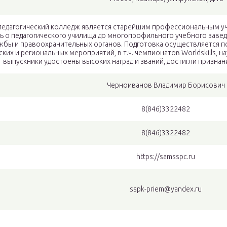
педагогический колледж является старейшим профессиональным у
 о педагогического училища до многопрофильного учебного заведе
жбы и правоохранительных органов. Подготовка осуществляется п
ких и региональных мероприятий, в т.ч. чемпионатов Worldskills, 
выпускники удостоены высоких наград и званий, достигли признан
Черноиванов Владимир Борисович
8(846)3322482
8(846)3322482
https://samsspc.ru
sspk-priem@yandex.ru