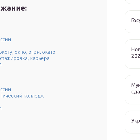
жание:
Гос
ссии
Нов
когу, окпо, огрн, окато
202
 стажировка, карьера
я
Мук
ссии
сда
гический колледж
я
Ук