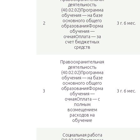
деятельность
(40.02.02)Программа
обучения — на базе
основного общего
2
3 г. 6 мес.
образованияФорма
обучения —
очнаяОплата — за
счет бюджетных
средств
Правоохранительная
деятельность
(40.02.02)Программа
обучения — на базе
основного общего
образованияФорма
3
3 г. 6 мес.
обучения —
очнаяОплата — с
полным
возмещением
расходов на
обучение
Социальная работа