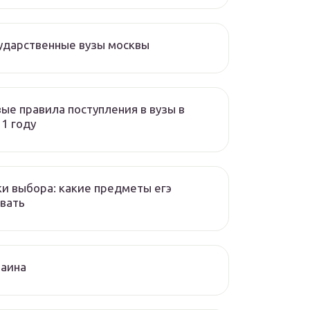
ударственные вузы москвы
ые правила поступления в вузы в
1 году
и выбора: какие предметы егэ
вать
раина