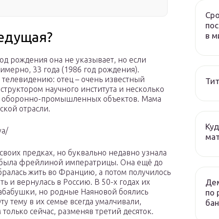
Сро
пос
ведущая?
в м
год рождения она не указывает, но если
римерно, 33 года (1986 год рождения).
телевидению: отец – очень известный
Тит
нструктором научного института и несколько
я оборонно-промышленных объектов. Мама
ской отрасли.
Куд
va/
мат
о своих предках, но буквально недавно узнала
а была фрейлиной императрицы. Она ещё до
бралась жить во Францию, а потом получилось
Дем
ть и вернулась в Россию. В 50-х годах их
прабабушки, но родные Наяновой боялись
по 
ту тему в их семье всегда умалчивали,
бан
 только сейчас, разменяв третий десяток.