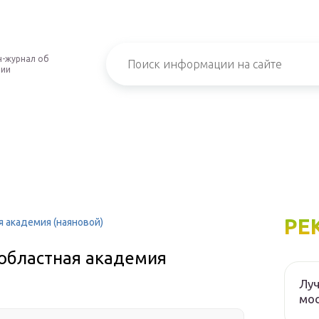
-журнал об
нии
РЕ
я академия (наяновой)
 областная академия
Луч
мос