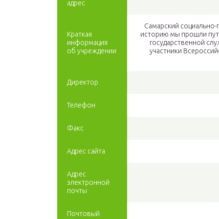
адрес
Самарский социально-
Краткая
историю мы прошли путь
информация
государственной слу
об учреждении
участники Всероссийс
Директор
Телефон
Факс
Адрес сайта
Адрес
электронной
почты
Почтовый