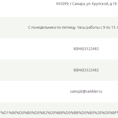
443099, г.Самара, ул. Крупской, д.18
C понедельника по пятницу. Часы работы с 9 по 15. 
8(846)3322482
8(846)3322482
samspk@rambler.ru
%D0%9F%D1%80%D0%B0%D0%B2%D0%B8%D0%BB%D0%B0%20%D0%B