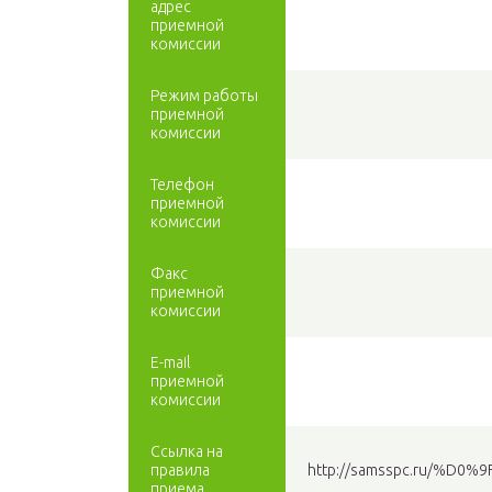
адрес
приемной
комиссии
Режим работы
приемной
комиссии
Телефон
приемной
комиссии
Факс
приемной
комиссии
E-mail
приемной
комиссии
Ссылка на
правила
http://samsspc.ru/
приема