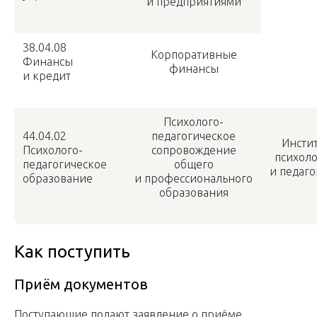
и предприятиями
38.04.08
Корпоративные
Финансы
финансы
и кредит
Психолого-
44.04.02
педагогическое
Инсти
Психолого-
сопровождение
психол
педагогическое
общего
и педаг
образование
и профессионального
образования
Как поступить
Приём документов
Поступающие подают заявление о приёме