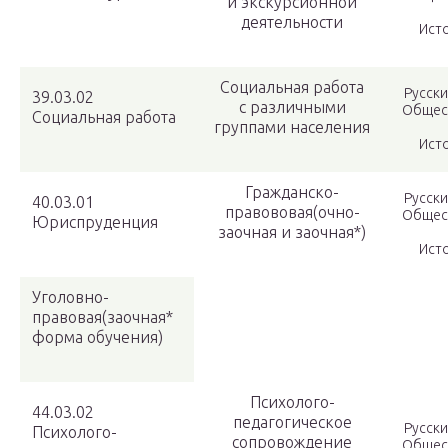
и экскурсионной
деятельности
Исто
Социальная работа
Русски
39.03.02
с различными
Общес
Социальная работа
группами населения
Исто
Гражданско-
Русски
40.03.01
правововая(очно-
Общес
Юриспруденция
заочная и заочная*)
Исто
Уголовно-
правовая(заочная*
форма обучения)
Психолого-
44.03.02
педагогическое
Русски
Психолого-
сопровождение
Общес