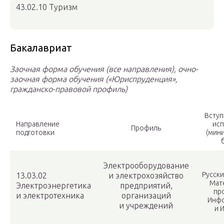
43.02.10 Туризм
Бакалавриат
Заочная форма обучения (все направления), очно-
заочная форма обучения («Юриспруденция»,
гражданско-правовой профиль)
Всту
Направление
ис
Профиль
подготовки
(мин
Электрооборудование
Русски
13.03.02
и электрохозяйство
Мат
Электроэнергетика
предприятий,
про
и электротехника
организаций
Инфо
и учреждений
и И