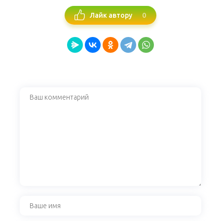
0
Лайк автору