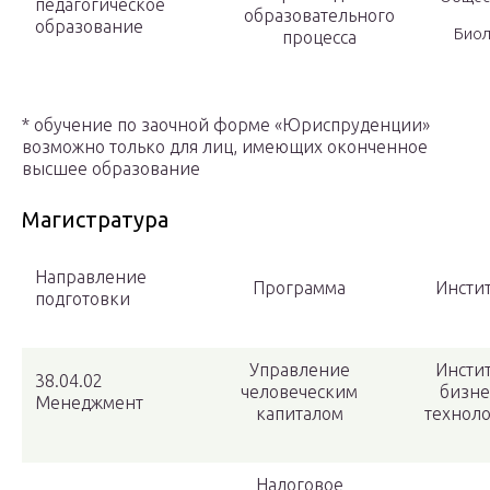
педагогическое
образовательного
образование
Биол
процесса
* обучение по заочной форме «Юриспруденции»
возможно только для лиц, имеющих оконченное
высшее образование
Магистратура
Направление
Программа
Инсти
подготовки
Управление
Инсти
38.04.02
человеческим
бизне
Менеджмент
капиталом
технол
Налоговое