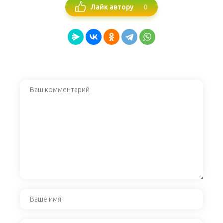
0
Лайк автору