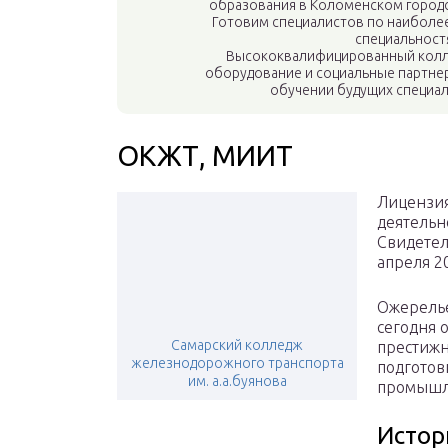
образования в Коломенском городс
Готовим специалистов по наиболе
специальностя
Высококвалифицированный колл
оборудование и социальные партнер
обучении будущих специал
ОКЖТ, МИИТ
Лицензия
деятельн
Свидетел
апреля 2
Ожерелье
сегодня 
Самарский колледж
престиж
железнодорожного транспорта
подготов
им. а.а.буянова
промышл
Истор