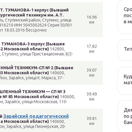
Сро
.Т. ТУМАНОВА-1 корпус (Бывший
пос
ргический техникум им. А.Т.
16.96
ь, Ступинский район, Ступино, улица
в м
км
916210 ИНН 5045002624 Серия 50Л01
т 18.03.2016 бессрочно
 ТУМАНОВА-3 корпус (Бывшее
17.82
Тит
2 Московской области)
142800,
км
 Ступино, улица Пристанционная, 8/2-
НЫЙ ТЕХНИКУМ-СП № 2 (Бывшее
39.07
3 Московской области)
140600,
км
Куд
н, Зарайск, улица К. Маркса, 37-
мат
ЛЕННЫЙ ТЕХНИКУМ — СП № 3
39.49
 № 85 Московской области)
140600,
км
, Зарайск, улица Московская, 110-
Дем
по 
Зарайский педагогический
ий
39.81
а Московской области)
140600,
бан
км
н, Зарайск, улица Пионерская, 20-