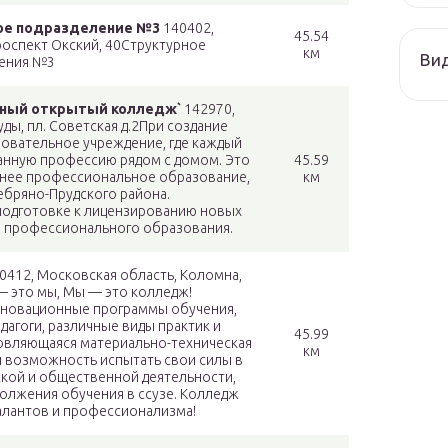
ное подразделение №3
140402,
45.54
роспект Окский, 40Структурное
км
Ви
ения №3
рный открытый колледж`
142970,
ды, пл. Советская д.2При создание
зовательное учреждение, где каждый
нную профессию рядом с домом. Это
45.59
днее профессиональное образование,
км
ебряно-Прудского района.
 подготовке к лицензированию новых
 профессионального образования.
0412, Московская область, Коломна,
 это мы, Мы — это колледж!
нновационные программы обучения,
агоги, различные виды практик и
45.99
овляющаяся материально-техническая
км
и возможность испытать свои силы в
ской и общественной деятельности,
олжения обучения в ссузе. Колледж
талантов и профессионализма!