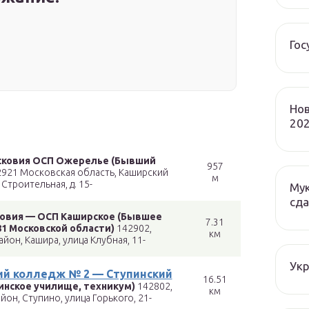
Гос
Нов
202
сковия ОСП Ожерелье (Бывший
957
921 Московская область, Каширский
м
 Строительная, д. 15-
Мук
сда
овия — ОСП Каширское (Бывшее
7.31
1 Московской области)
142902,
км
йон, Кашира, улица Клубная, 11-
Ук
й колледж № 2 — Ступинский
16.51
нское училище, техникум)
142802,
км
он, Ступино, улица Горького, 21-