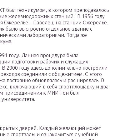
ЖТ был техникумом, в котором преподавалось
ение железнодорожных станций. В 1956 году
 Ожерелье – Павелец, на станции Ожерелье.
ния было выстроено отдельное здание с
ническими лабораториями. Тогда же
кума.
991 году. Данная процедура была
ации подготовки рабочих и служащих
. В 2000 году здесь дополнительно построили
ереходов соединили с общежитием. С этого
жа постоянно обновлялась и расширялась. В
екс, включающий в себя спортплощадку и два
ём присоединения к МИИТ он был
 университета.
 открытых дверей. Каждый желающий может
ые спортзалы и ознакомиться с учебной