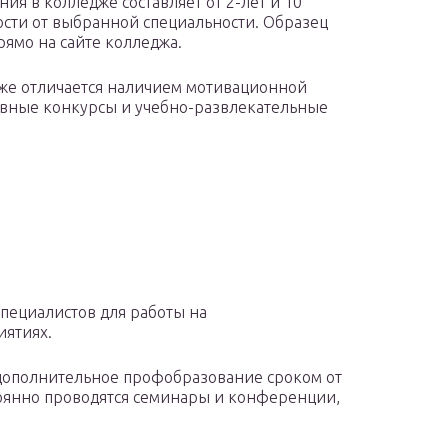
ия в колледже составляет от 2-лет и 10
мости от выбранной специальности. Образец
рямо на сайте колледжа.
же отличается наличием мотивационной
вные конкурсы и учебно-развлекательные
специалистов для работы на
ятиях.
 дополнительное профобразование сроком от
тоянно проводятся семинары и конференции,