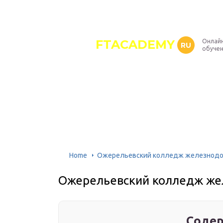
FTACADEMY
Онлайн
RU
обуче
Home
Ожерельевский колледж железнодо
Ожерельевский колледж же
Содер