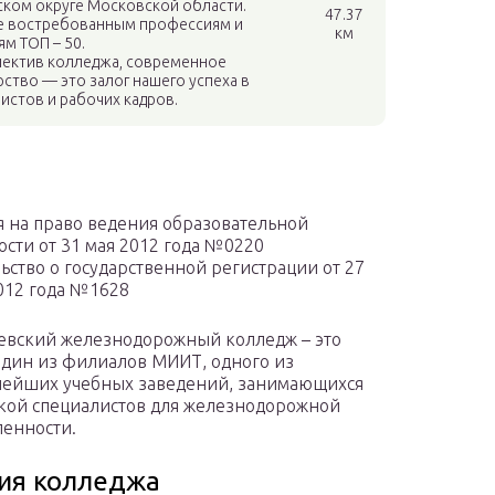
ком округе Московской области.
47.37
е востребованным профессиям и
км
м ТОП – 50.
ектив колледжа, современное
ство — это залог нашего успеха в
истов и рабочих кадров.
 на право ведения образовательной
ости от 31 мая 2012 года №0220
ьство о государственной регистрации от 27
012 года №1628
вский железнодорожный колледж – это
один из филиалов МИИТ, одного из
нейших учебных заведений, занимающихся
кой специалистов для железнодорожной
енности.
ия колледжа