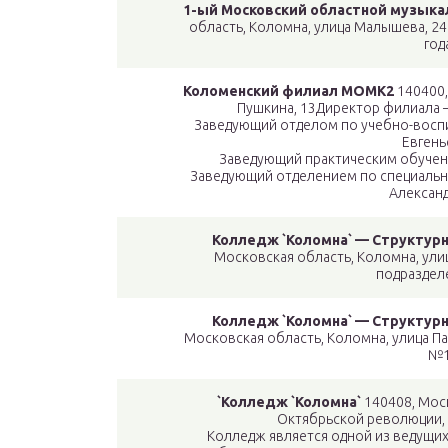
1-ый Московский областной музык
область, Коломна, улица Малышева, 2
год
Коломенский филиал МОМК2
140400,
Пушкина, 13Директор филиала 
Заведующий отделом по учебно-воспи
Евгень
Заведующий практическим обучен
Заведующий отделением по специальн
Алексан
Колледж `Коломна` — Структур
Московская область, Коломна, ули
подраздел
Колледж `Коломна` — Структур
Московская область, Коломна, улица П
№
`Колледж `Коломна`
140408, Моск
Октябрьской революции,
Колледж является одной из ведущи