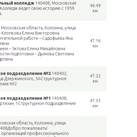
альный колледж
140408, Московская
46.49
4Колледж ведет свою историю с 1959
км
а.
 Московская область, Коломна, улица
– Клопкова Елена Викторовна
тательной работе – Садофьева Яна
47.16
евна
км
ием – Эктова Елена Михайловна
ости подготовки – Дымова Светлана
дровна
ное подразделение №2
140402,
47.22
ца Дзержинского, 5АСтруктурное
км
ение №2
ное подразделение №1
140408,
47.33
артизан, 1Структурное подразделение
км
1
овская область, Коломна, улица
 408Добро пожаловать!
х организаций профессионального