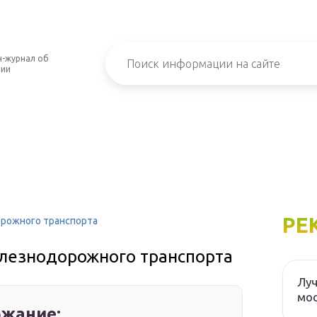
-журнал об
нии
РЕ
рожного транспорта
лезнодорожного транспорта
Луч
мос
жание: