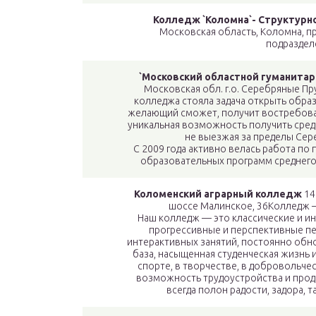
Колледж `Коломна`- Структур
Московская область, Коломна, п
подраздел
`Московский областной гуманита
Московская обл. г.о. Серебряные Пру
колледжа стояла задача открыть обра
желающий сможет, получит востребова
уникальная возможность получить сре
не выезжая за пределы Сер
С 2009 года активно велась работа по
образовательных программ среднего
Коломенский аграрный колледж
14
шоссе Малинское, 36Колледж —
Наш колледж — это классические и и
прогрессивные и перспективные пед
интерактивных занятий, постоянно обн
база, насыщенная студенческая жизнь 
спорте, в творчестве, в добровольче
возможность трудоустройства и прод
всегда полон радости, задора, 