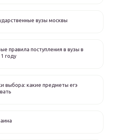
ударственные вузы москвы
ые правила поступления в вузы в
1 году
и выбора: какие предметы егэ
вать
раина