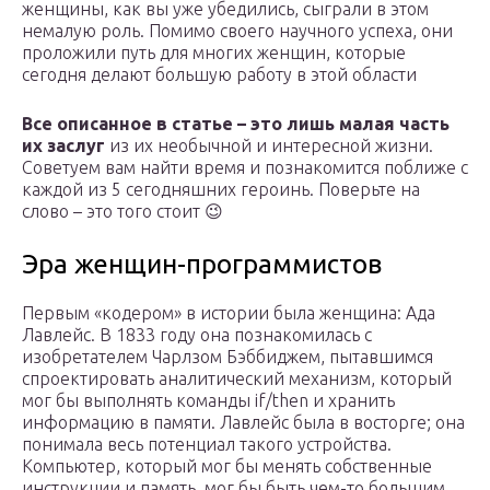
женщины, как вы уже убедились, сыграли в этом
немалую роль. Помимо своего научного успеха, они
проложили путь для многих женщин, которые
сегодня делают большую работу в этой области
Все описанное в статье – это лишь малая часть
их заслуг
из их необычной и интересной жизни.
Советуем вам найти время и познакомится поближе с
каждой из 5 сегодняшних героинь. Поверьте на
слово – это того стоит 😉
Эра женщин-программистов
Первым «кодером» в истории была женщина: Ада
Лавлейс. В 1833 году она познакомилась с
изобретателем Чарлзом Бэббиджем, пытавшимся
спроектировать аналитический механизм, который
мог бы выполнять команды if/then и хранить
информацию в памяти. Лавлейс была в восторге; она
понимала весь потенциал такого устройства.
Компьютер, который мог бы менять собственные
инструкции и память, мог бы быть чем-то большим,