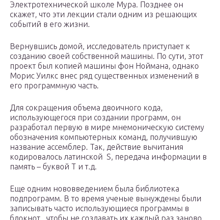
Электротехнической школе Мура. Позднее он
скажет, что эти лекции стали одним из решающих
событий в его жизни.
Вернувшись домой, исследователь приступает к
созданию своей собственной машины. По сути, этот
проект был копией машины фон Ноймана, однако
Морис Уилкс внес ряд существенных изменений в
его программную часть.
Для сокращения объема двоичного кода,
использующегося при создании программ, он
разработал первую в мире мнемоническую систему
обозначения компьютерных команд, получившую
название ассемблер. Так, действие вычитания
кодировалось латинской S, передача информации в
память – буквой T и т.д.
Еще одним нововведением была библиотека
подпрограмм. В то время ученые вынуждены были
записывать часто использующиеся программы в
блокнот, чтобы не создавать их каждый раз заново.