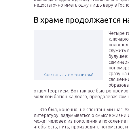
недостаточно иметь одну лишь веру в Госпо
В храме продолжается н
Четыре г
ключарю 
подошел 
служить 
будущее:
семинари
пономаре
сразу на
Как стать автомехаником?
священн
образова
отцом Георгием. Вот так все быстро произо
молодой батюшка долго, преодолевая сомн
— Это был, конечно, не спонтанный шаг. Уж
литературу, задумываться о смысле жизни и
может человек из поколения в поколение п
чтобы есть, пить, производить потомство, и