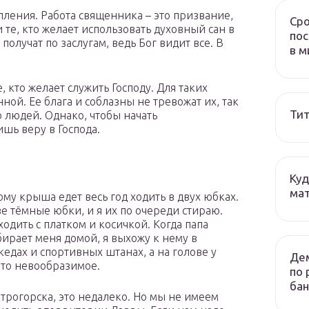
пления. Работа священника – это призвание,
Сро
и те, кто желает использовать духовный сан в
пос
получат по заслугам, ведь Бог видит все. В
в м
 кто желает служить Господу. Для таких
ой. Ее блага и соблазны не тревожат их, так
Тит
о людей. Однако, чтобы начать
шь веру в Господа.
Куд
мат
ому крыша едет весь год ходить в двух юбках.
ве тёмные юбки, и я их по очереди стираю.
ходить с платком и косичкой. Когда папа
бирает меня домой, я выхожу к нему в
кедах и спортивных штанах, а на голове у
Дем
-то невообразимое.
по 
бан
ктрогорска, это недалеко. Но мы не имеем