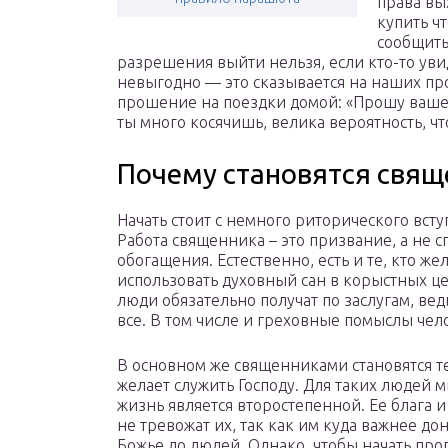
права вы
купить ч
сообщить
разрешения выйти нельзя, если кто-то увид
невыгодно — это сказывается на наших п
прошение на поездки домой: «Прошу вашег
ты много косячишь, велика вероятность, чт
Почему становятся свя
Начать стоит с немного риторического всту
Работа священника – это призвание, а не с
обогащения. Естественно, есть и те, кто же
использовать духовный сан в корыстных це
люди обязательно получат по заслугам, вед
все. В том числе и греховные помыслы чел
В основном же священниками становятся те
желает служить Господу. Для таких людей 
жизнь является второстепенной. Ее блага 
не тревожат их, так как им куда важнее до
Божье до людей. Однако, чтобы начать про