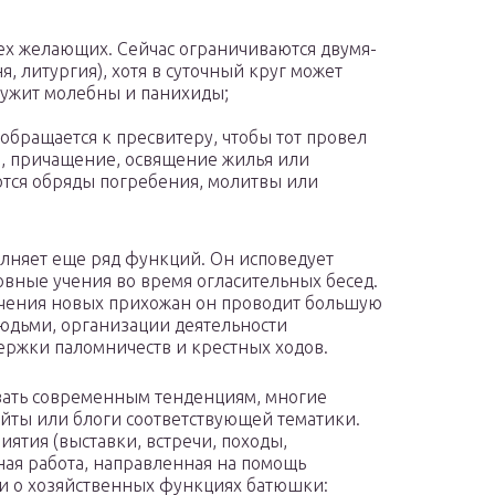
ех желающих. Сейчас ограничиваются двумя-
я, литургия), хотя в суточный круг может
служит молебны и панихиды;
обращается к пресвитеру, чтобы тот провел
е, причащение, освящение жилья или
ются обряды погребения, молитвы или
лняет еще ряд функций. Он исповедует
овные учения во время огласительных бесед.
чения новых прихожан он проводит большую
людьми, организации деятельности
ержки паломничеств и крестных ходов.
вать современным тенденциям, многие
айты или блоги соответствующей тематики.
ятия (выставки, встречи, походы,
ная работа, направленная на помощь
и о хозяйственных функциях батюшки: