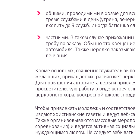
общими, проводимыми в храме для вс
тремя службами в день (утреня, вечерн
входить до 9 служб. Иногда батюшка 
частными. В таком случае прихожанин 
требу по заказу. Обычно это крещени
автомобиля. Также нередко заказыва
венчания.
Кроме основных, священнослужитель выпо
желающих, причащает их, разъясняет церк
Для повышения авторитета веры и привле
просветительскую работу в виде встреч с 
церковного хора, воскресной школы, подд
Чтобы привлекать молодежь и соответство
издают христианские газеты и ведут веб-с
Также организовываются массовые меропри
соревнования) и ведется активная социаль
нуждающимся людям. Не следует забывать 