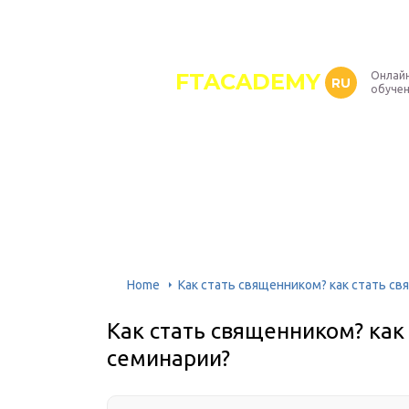
FTACADEMY
Онлайн
RU
обуче
Home
Как стать священником? как стать с
Как стать священником? как
семинарии?