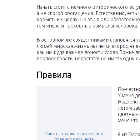
Начать стоит с немного риторического всту
а не способ обогащения. Естественно, есть 
корыстных целях. Но эти люди обязательно 
том числе и греховные помыслы человека.
В основном же священниками становятся те,
людей мирская жизнь является второстепенн
как им куда важнее донести слово Божье д
проповедовать, недостаточно иметь одну ли
Правила
По-честн
У меня д
Надоело 
летом за
цветных 
меня что
Как стать священником, или
Я из Эле
правило парашюта