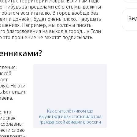
ходить с территории Лавры. Если нам надо
то-нибудь за пределами её стен, мы должны
 об этом воспитателю. В город вообще без
Ви
ит и донесёт, будет очень плохо. Нарушать
рошениях. Например, мы должны писать
о благословения на выход в город…» Если
о это прошение не захотят подписывать.
щенниками?
пления.
пособ
лает
лях. Но эти
ь Бог видит
овека.
Как стать лётчиком где
, кто
выучиться и как стать пилотом
мирская
гражданской авиации в россии
и соблазны
нести слово
поведовать,