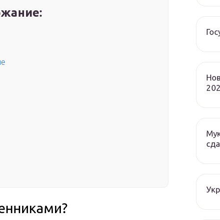
жание:
Гос
ие
Нов
202
Мук
сда
Ук
щенниками?