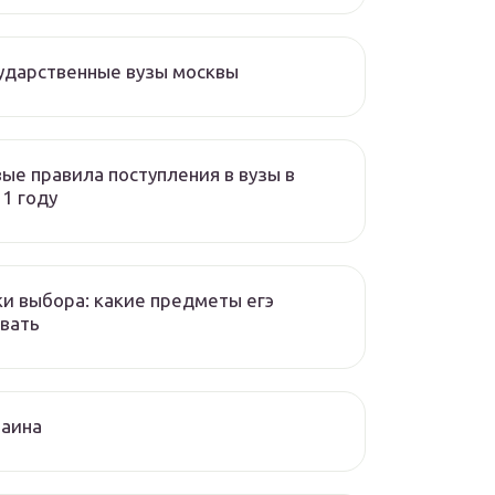
ударственные вузы москвы
ые правила поступления в вузы в
1 году
и выбора: какие предметы егэ
вать
раина