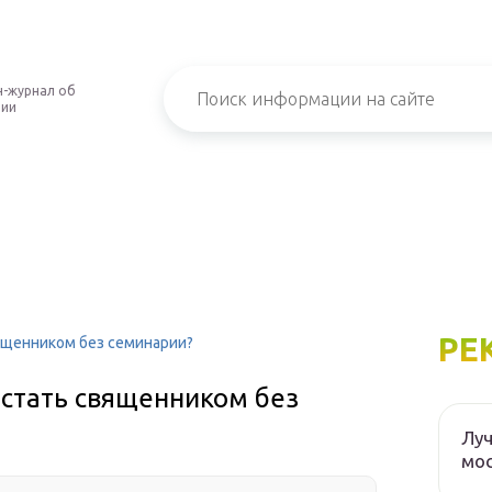
-журнал об
нии
РЕ
вященником без семинарии?
 стать священником без
Луч
мос