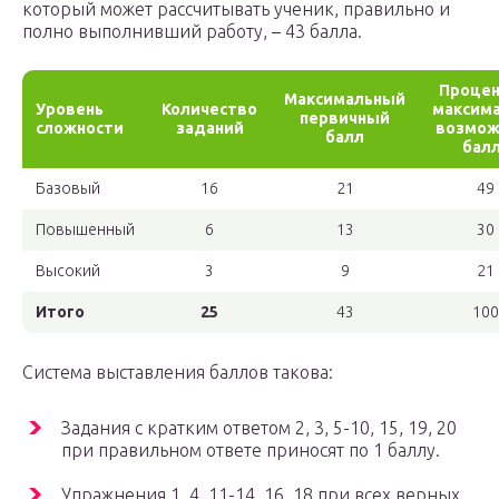
который может рассчитывать ученик, правильно и
полно выполнивший работу, – 43 балла.
Процен
Максимальный
Уровень
Количество
максим
первичный
сложности
заданий
возмож
балл
бал
Базовый
16
21
49
Повышенный
6
13
30
Высокий
3
9
21
Итого
25
43
100
Система выставления баллов такова:
Задания с кратким ответом 2, 3, 5-10, 15, 19, 20
при правильном ответе приносят по 1 баллу.
Упражнения 1, 4, 11-14, 16, 18 при всех верных