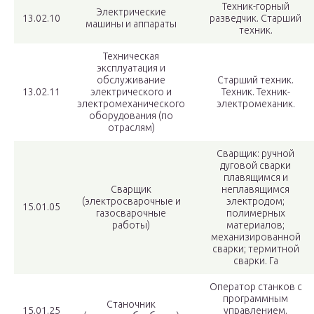
Техник-горный
Электрические
13.02.10
разведчик. Старший
машины и аппараты
техник.
Техническая
эксплуатация и
обслуживание
Старший техник.
13.02.11
электрического и
Техник. Техник-
электромеханического
электромеханик.
оборудования (по
отраслям)
Сварщик: ручной
дуговой сварки
плавящимся и
Сварщик
неплавящимся
(электросварочные и
электродом;
15.01.05
газосварочные
полимерных
работы)
материалов;
механизированной
сварки; термитной
сварки. Га
Оператор станков с
программным
Станочник
15.01.25
управлением.