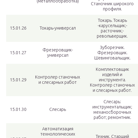
(металлообработка)
Станочник широкого
профиля.
Токарь. Токарь
-карусельщик;-
15.01.26
Токарь-универсал
расточник;-
револьверщик.
Зуборезчик.
Фрезеровщик-
15.01.27
Фрезеровщик.
универсал
Шевинговальщик.
Комплектовщик
изделий и
Контролер станочных
15.01.29
инструмента.
и слесарных работ
Контролер станочных
и слесарных работ.
Слесарь:
инструментальщик;
15.01.30
Слесарь
механосборочных
работ; ремонтник.
Автоматизация
технологических
Техник. Старший