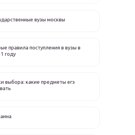
ударственные вузы москвы
ые правила поступления в вузы в
1 году
и выбора: какие предметы егэ
вать
раина