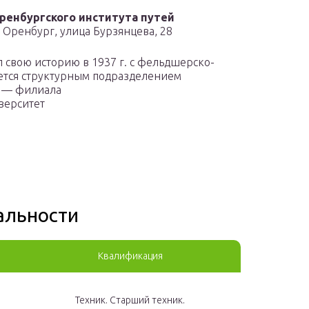
енбургского института путей
 Оренбург, улица Бурзянцева, 28
свою историю в 1937 г. с фельдшерско-
ется структурным подразделением
я — филиала
верситет
альности
Квалификация
Техник. Старший техник.