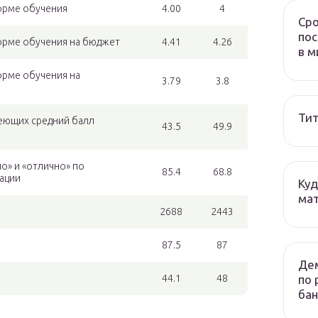
форме обучения
4.00
4
Сро
пос
форме обучения на бюджет
4.41
4.26
в м
орме обучения на
3.79
3.8
Тит
еющих средний балл
43.5
49.9
о» и «отлично» по
85.4
68.8
тации
Куд
мат
2688
2443
87.5
87
Дем
по 
44.1
48
бан