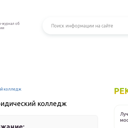
-журнал об
нии
РЕ
ий колледж
ридический колледж
Луч
мос
жание: