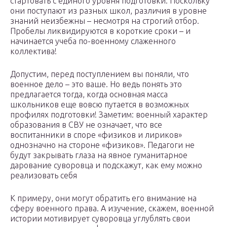
стартовать с единого уровня подготовки. Поскольку
они поступают из разных школ, различия в уровне
знаний неизбежны – несмотря на строгий отбор.
Пробелы ликвидируются в короткие сроки – и
начинается учеба по-военному слаженного
коллектива!
Допустим, перед поступлением вы поняли, что
военное дело – это ваше. Но ведь понять это
предлагается тогда, когда основная масса
школьников еще вовсю путается в возможных
профилях подготовки! Заметим: военный характер
образования в СВУ не означает, что все
воспитанники в споре «физиков и лириков»
однозначно на стороне «физиков». Педагоги не
будут закрывать глаза на явное гуманитарное
дарование суворовца и подскажут, как ему можно
реализовать себя
К примеру, они могут обратить его внимание на
сферу военного права. А изучение, скажем, военной
истории мотивирует суворовца углублять свои