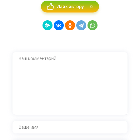
0
Лайк автору