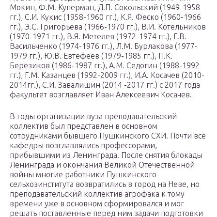
Мокин, Ф.М. Куперман, Д.П. Сокольский (1949-1958
гг.), С.И. Кукис (1958-1960 гг.), К.Я. Феско (1960-1966
гг.), Э.С. Григорьева (1966-1970 гг.), В.И. Котельников
(1970-1971 гг.), В.Я. Метелев (1972-1974 гг.), Г.В.
Васильченко (1974-1976 гг.), Л.М. Бурлакова (1977-
1979 гг.), Ю.В. Евтефеев (1979-1985 гг.), П.К.
Березиков (1986-1987 гг.), А.М. Седогин (1988-1992
гг.), Г.М. Казанцев (1992-2009 гг.), И.А. Косачев (2010-
2014гг.), С.И. Завалишин (2014 -2017 гг.) с 2017 года
факультет возглавляет Иван Алексеевич Косачев.
В годы организации вуза преподавательский
коллектив был представлен в основном
сотрудниками бывшего Пушкинского СХИ. Почти все
кафедры возглавлялись профессорами,
прибывшими из Ленинграда. После снятия блокады
Ленинграда и окончания Великой Отечественной
войны многие работники Пушкинского
сельхозинститута возвратились в город на Неве, но
преподавательский коллектив агрофака к тому
времени уже в основном сформировался и мог
решать поставленные перед ним задачи подготовки