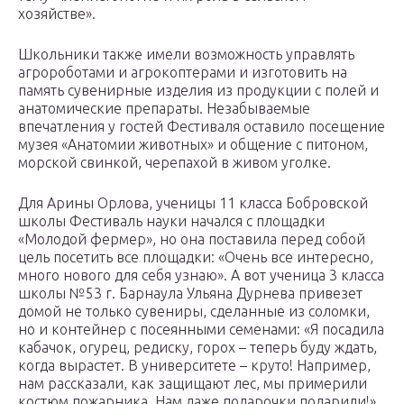
хозяйстве».
Школьники также имели возможность управлять
агророботами и агрокоптерами и изготовить на
память сувенирные изделия из продукции с полей и
анатомические препараты. Незабываемые
впечатления у гостей Фестиваля оставило посещение
музея «Анатомии животных» и общение с питоном,
морской свинкой, черепахой в живом уголке.
Для Арины Орлова, ученицы 11 класса Бобровской
школы Фестиваль науки начался с площадки
«Молодой фермер», но она поставила перед собой
цель посетить все площадки: «Очень все интересно,
много нового для себя узнаю». А вот ученица 3 класса
школы №53 г. Барнаула Ульяна Дурнева привезет
домой не только сувениры, сделанные из соломки,
но и контейнер с посеянными семенами: «Я посадила
кабачок, огурец, редиску, горох – теперь буду ждать,
когда вырастет. В университете – круто! Например,
нам рассказали, как защищают лес, мы примерили
костюм пожарника. Нам даже подарочки подарили!»