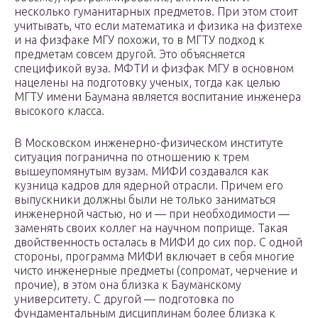
несколько гуманитарных предметов. При этом стоит
учитывать, что если математика и физика на физтехе
и на физфаке МГУ похожи, то в МГТУ подход к
предметам совсем другой. Это объясняется
спецификой вуза. МФТИ и физфак МГУ в основном
нацелены на подготовку ученых, тогда как целью
МГТУ имени Баумана является воспитание инженера
высокого класса.
В Московском инженерно-физическом институте
ситуация погранична по отношению к трем
вышеупомянутым вузам. МИФИ создавался как
кузница кадров для ядерной отрасли. Причем его
выпускники должны были не только заниматься
инженерной частью, но и — при необходимости —
заменять своих коллег на научном поприще. Такая
двойственность осталась в МИФИ до сих пор. С одной
стороны, программа МИФИ включает в себя многие
чисто инженерные предметы (сопромат, черчение и
прочие), в этом она близка к Бауманскому
университету. С другой — подготовка по
фундаментальным дисциплинам более близка к