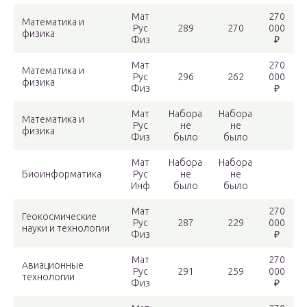
Мат
270
Математика и
Рус
289
270
000
физика
Физ
₽
Мат
270
Математика и
Рус
296
262
000
физика
Физ
₽
Мат
Набора
Набора
Математика и
Рус
не
не
физика
Физ
было
было
Мат
Набора
Набора
Биоинформатика
Рус
не
не
Инф
было
было
Мат
270
Геокосмические
Рус
287
229
000
науки и технологии
Физ
₽
Мат
270
Авиационные
Рус
291
259
000
технологии
Физ
₽