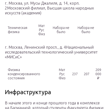
г. Москва, ул. Мусы Джалиля, д. 14, корп.
2Московский филиал, Высшая школа народных
искусств (академия)
Мат
Техническая
Набора не
Набора не
Рус
физика
было
было
Физ
г. Москва, Ленинский просп., д. 4Национальный
исследовательский технологический университет
«МИСиС»
Физика
Мат
209
конденсированного
Рус
237
207
000
состояния
Физ
₽
Инфраструктура
В начале этого и конце прошлого года в комплексе
на Басманной, который студенты факультета физики