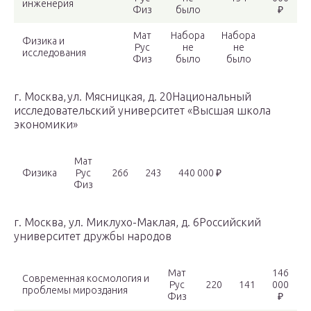
инженерия
Физ
было
₽
Мат
Набора
Набора
Физика и
Рус
не
не
исследования
Физ
было
было
г. Москва, ул. Мясницкая, д. 20Национальный
исследовательский университет «Высшая школа
экономики»
Мат
Физика
Рус
266
243
440 000 ₽
Физ
г. Москва, ул. Миклухо-Маклая, д. 6Российский
университет дружбы народов
Мат
146
Современная космология и
Рус
220
141
000
проблемы мироздания
Физ
₽