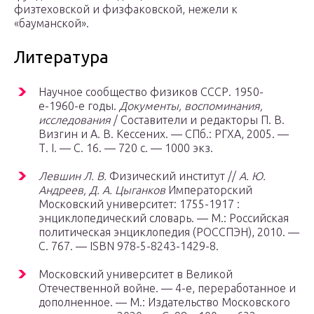
физтеховской и физфаковской, нежели к
«бауманской».
Литература
Научное сообщество физиков СССР. 1950-
е-1960-е годы.
Документы, воспоминания,
исследования
/ Составители и редакторы П. В.
Визгин и А. В. Кессених. —
СПб.
: РГХА, 2005. —
Т. I. — С. 16. — 720 с. — 1000 экз.
Левшин Л. В.
Физический институт //
А. Ю.
Андреев, Д. А. Цыганков
Императорский
Московский университет: 1755-1917 :
энциклопедический словарь. —
М.
: Российская
политическая энциклопедия (РОССПЭН), 2010. —
С. 767. — ISBN 978-5-8243-1429-8.
Московский университет в Великой
Отечественной войне. — 4-е, переработанное и
дополненное. —
М.
: Издательство Московского