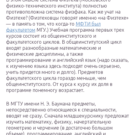
физико-технического института) полностью
противоположна система физфака. Как же учат на
Физтехе? (Физтеховцы говорят именно «на Физтехе»
— в память о том, что когда-то
МФТИ был
факультетом
МГУ.) Учебная программа первых трех
курсов состоит из общеинститутского и
факультетского циклов. В общеинститутский цикл
входят разнообразные математические и
физические дисциплины, а также
программирование и английский язык (надо сказать,
к изучению языка здесь подходят очень серьезно,
учить придется много и долго). Предметов
факультетского цикла гораздо меньше, чем
общеинститутского. От курса к курсу их доля в
программе понемногу возрастает.
В МГТУ имени Н. Э. Баумана предметы,
непосредственно относящиеся к специальности,
вводят не сразу. Сначала младшекурснику предложат
изучить математику, физику, начертательную
геометрию и черчение (в достаточно большом
объеме), программирование, английский и