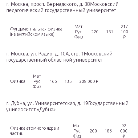
г. Москва, просп. Вернадского, д. 88Московский
педагогический государственный университет
Мат
217
Фундаментальная физика
Рус
220
151
100
(на английском языке)
Физ
₽
г. Москва, ул. Радио, д. 10А, стр. 1Московский
государственный областной университет
Мат
Физика
Рус
166
135
308 000 ₽
Физ
г. Дубна, ул. Университетская, д. 19Государственный
университет «Дубна»
Мат
92
Физика атомного ядра и
Рус
200
186
000
частиц
Физ
₽