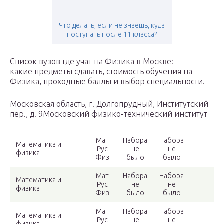
Что делать, если не знаешь, куда
поступать после 11 класса?
Список вузов где учат на Физика в Москве:
какие предметы сдавать, стоимость обучения на
Физика, проходные баллы и выбор специальности.
Московская область, г. Долгопрудный, Институтский
пер., д. 9Московский физико-технический институт
Мат
Набора
Набора
Математика и
Рус
не
не
физика
Физ
было
было
Мат
Набора
Набора
Математика и
Рус
не
не
физика
Физ
было
было
Мат
Набора
Набора
Математика и
Рус
не
не