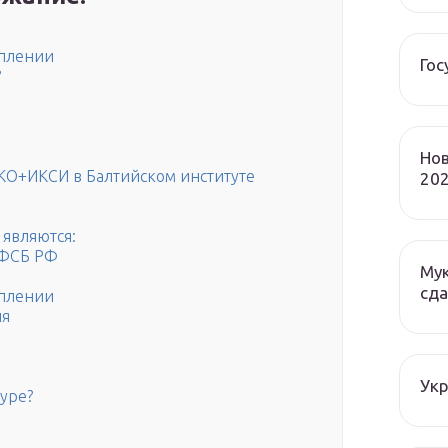
уплении
Гос
?
Нов
ЭКО+ИКСИ в Балтийском институте
202
являются:
 ФСБ РФ
Мук
сда
уплении
ия
Ук
дуре?