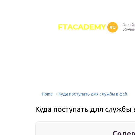
FTACADEMY
Онлайн
RU
обуче
Home
Куда поступать для службы в фсб
Куда поступать для службы 
Содер