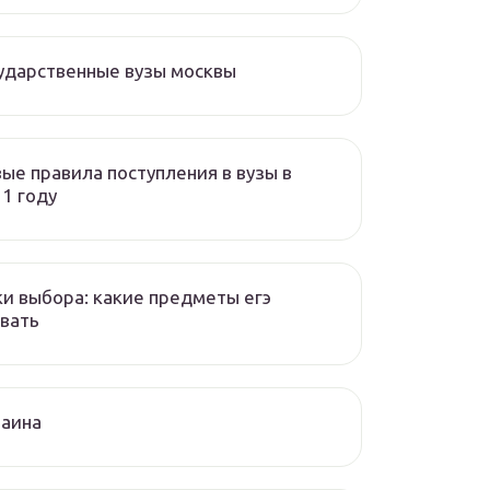
ударственные вузы москвы
ые правила поступления в вузы в
1 году
и выбора: какие предметы егэ
вать
раина