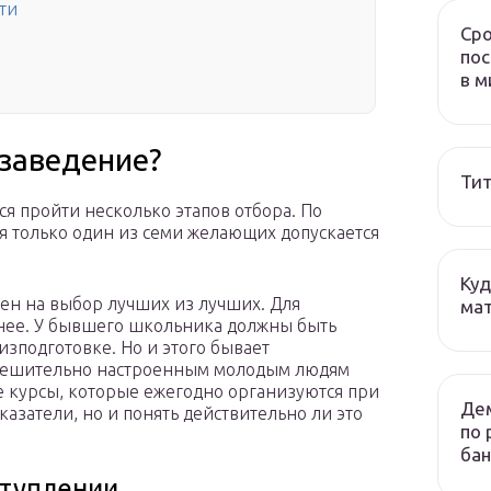
ти
Сро
пос
в м
 заведение?
Тит
я пройти несколько этапов отбора. По
я только один из семи желающих допускается
Куд
ен на выбор лучших из лучших. Для
мат
ранее. У бывшего школьника должны быть
изподготовке. Но и этого бывает
 Решительно настроенным молодым людям
 курсы, которые ежегодно организуются при
Дем
казатели, но и понять действительно ли это
по 
бан
ступлении