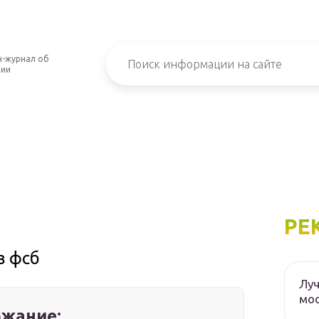
-журнал об
нии
РЕ
в фсб
Луч
мос
жание: