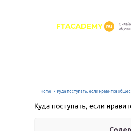
FTACADEMY
Онлайн
RU
обуче
Home
Куда поступать, если нравится обще
Куда поступать, если нрави
Содер