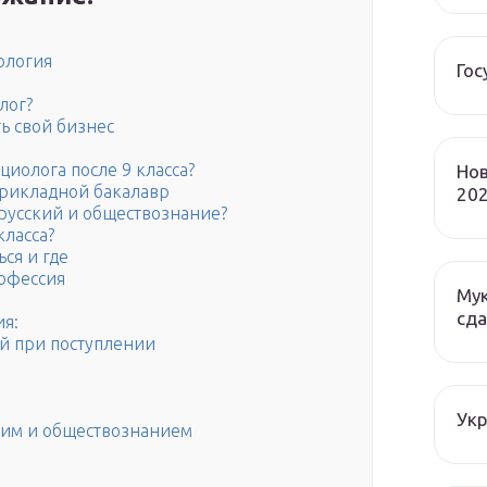
ология
Гос
лог?
ь свой бизнес
циолога после 9 класса?
Нов
Прикладной бакалавр
202
 русский и обществознание?
класса?
ся и где
рофессия
Мук
сда
ия:
й при поступлении
Ук
ским и обществознанием