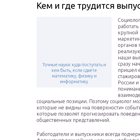
Кем и где трудится выпу
Социолог
работать
крупной 
маркетинг
органов 
реализую
наши вып
сразу нач
Точные науки: куда поступать и
пришел е
кем быть, если сдаёте
математику, физику и
стажиров
информатику
России и
понимани
взаимод
социальные позиции. Поэтому социолог мо
которые не видны «на поверхности» событи
которые позволят прогнозировать поведе
общественных представлений.
Работодатели и выпускники всегда подчер