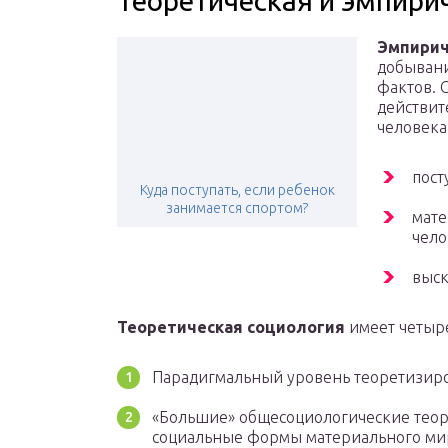
Теоретическая и эмпири
Эмпирич
добывани
фактов. 
действит
человека
пост
Куда поступать, если ребенок
занимается спортом?
мате
чело
выск
Теоретическая социология
имеет четыре
Парадигмальный уровень теоретизир
«Большие» общесоциологические теор
социальные формы материального мир