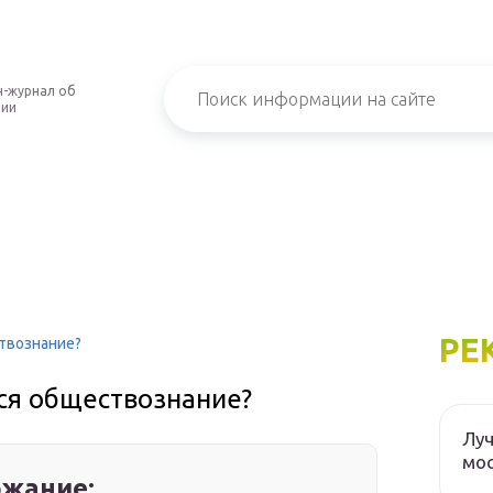
-журнал об
нии
РЕ
ствознание?
тся обществознание?
Луч
мос
жание: