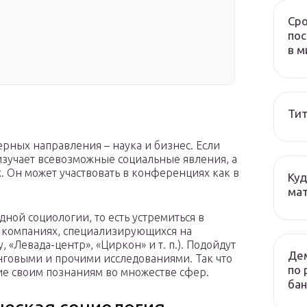
Сро
пос
в м
Тит
ерных направления – наука и бизнес. Если
 изучает всевозможные социальные явления, а
х. Он может участвовать в конференциях как в
Куд
мат
дной социологии, то есть устремиться в
х компаниях, специализирующихся на
 «Левада-центр», «Циркон» и т. п.). Подойдут
Дем
говыми и прочими исследованиями. Так что
по 
е своим познаниям во множестве сфер.
бан