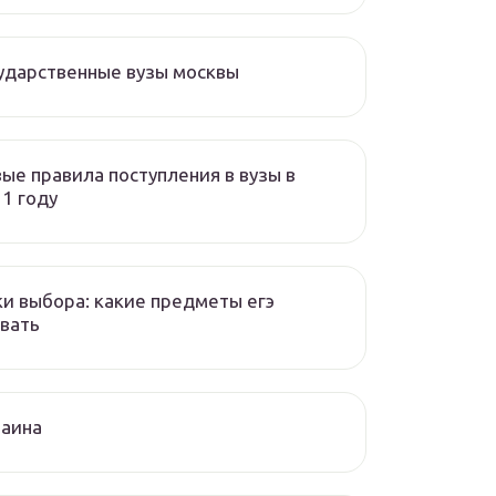
ударственные вузы москвы
ые правила поступления в вузы в
1 году
и выбора: какие предметы егэ
вать
раина