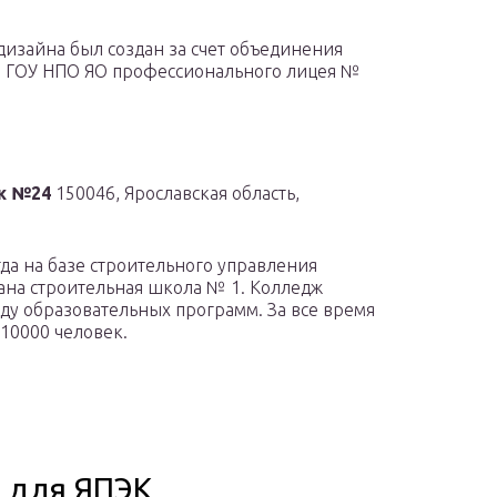
дизайна был создан за счет объединения
и ГОУ НПО ЯО профессионального лицея №
ж №24
150046, Ярославская область,
гда на базе строительного управления
ана строительная школа № 1. Колледж
яду образовательных программ. За все время
10000 человек.
а для ЯПЭК