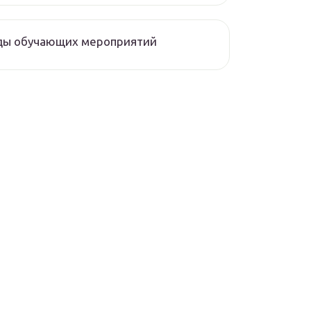
ды обучающих мероприятий