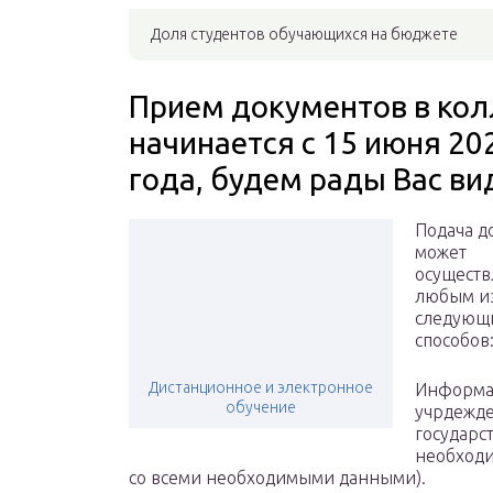
Доля студентов обучающихся на бюджете
Прием документов в ко
начинается с 15 июня 20
года, будем рады Вас ви
Подача д
может
осуществ
любым и
следующ
способов
Дистанционное и электронное
Информац
обучение
учрдежде
государс
необходи
со всеми необходимыми данными).