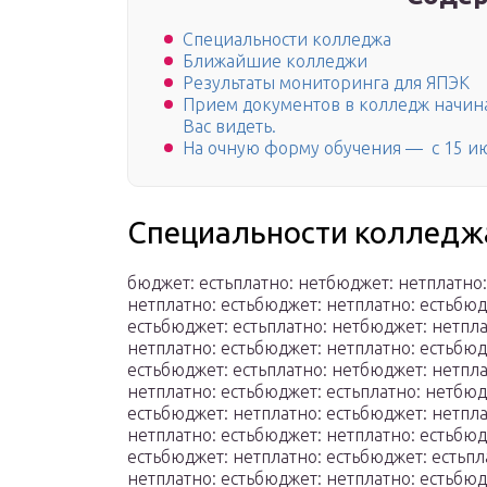
Специальности колледжа
Ближайшие колледжи
Результаты мониторинга для ЯПЭК
Прием документов в колледж начинае
Вас видеть.
На очную форму обучения — с 15 июн
Специальности колледж
бюджет: естьплатно: нетбюджет: нетплатно:
нетплатно: естьбюджет: нетплатно: естьбюд
естьбюджет: естьплатно: нетбюджет: нетпла
нетплатно: естьбюджет: нетплатно: естьбюд
естьбюджет: естьплатно: нетбюджет: нетпла
нетплатно: естьбюджет: естьплатно: нетбюд
естьбюджет: нетплатно: естьбюджет: нетпла
нетплатно: естьбюджет: нетплатно: естьбюд
естьбюджет: нетплатно: естьбюджет: естьпл
нетплатно: естьбюджет: нетплатно: естьбюд