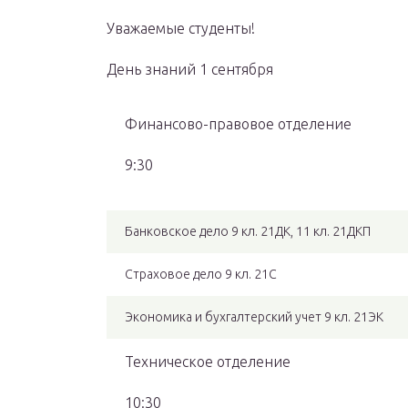
Уважаемые студенты!
День знаний 1 сентября
Финансово-правовое отделение
9:30
Банковское дело 9 кл. 21ДК, 11 кл. 21ДКП
Страховое дело 9 кл. 21С
Экономика и бухгалтерский учет 9 кл. 21ЭК
Техническое отделение
10:30