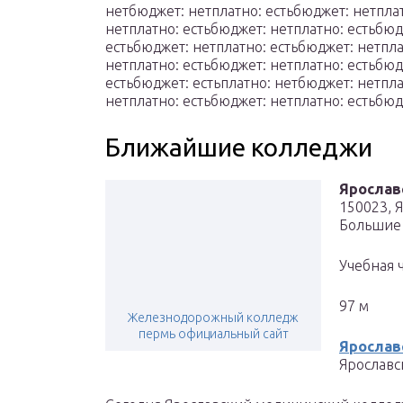
нетбюджет: нетплатно: естьбюджет: нетплат
нетплатно: естьбюджет: нетплатно: естьбюд
естьбюджет: нетплатно: естьбюджет: нетпла
нетплатно: естьбюджет: нетплатно: естьбюд
естьбюджет: естьплатно: нетбюджет: нетпла
нетплатно: естьбюджет: нетплатно: естьбюд
Ближайшие колледжи
Ярослав
150023, Я
Большие 
Учебная ч
97 м
Железнодорожный колледж
пермь официальный сайт
Ярослав
Ярославск