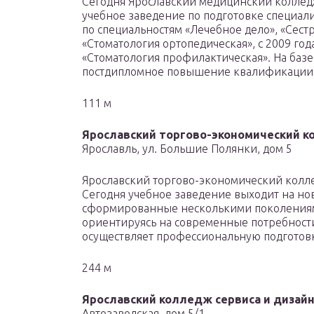
Сегодня Ярославский медицинский коллед
учебное заведение по подготовке специа
по специальностям «Лечебное дело», «Сест
«Стоматология ортопедическая», с 2009 год
«Стоматология профилактическая». На базе
постдипломное повышение квалификации 
111 м
Ярославский торгово-экономический 
Ярославль, ул. Большие Полянки, дом 5
Ярославский торгово-экономический колле
Сегодня учебное заведение выходит на нов
сформированные несколькими поколениями
ориентируясь на современные потребности
осуществляет профессиональную подготов
244 м
Ярославский колледж сервиса и дизай
Автозаводская, дом 5/1