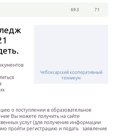
69.3
71
лледж
21
деть.
окументов
Чебоксарский кооперативный
ляться
техникум
з
их
:
ию о поступлении в образовательное
ние Вы можете получить на сайте
твенных услуг (для получения информации
мо пройти регистрацию и подать заявление