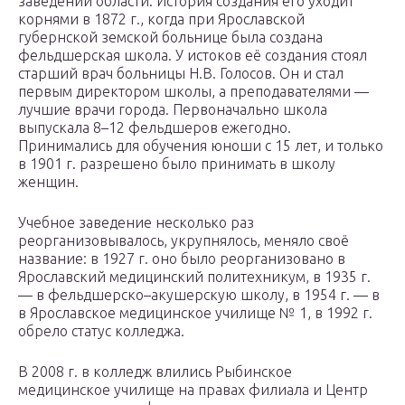
заведений области. История создания его уходит
корнями в 1872 г., когда при Ярославской
губернской земской больнице была создана
фельдшерская школа. У истоков её создания стоял
старший врач больницы Н.В. Голосов. Он и стал
первым директором школы, а преподавателями —
лучшие врачи города. Первоначально школа
выпускала 8–12 фельдшеров ежегодно.
Принимались для обучения юноши с 15 лет, и только
в 1901 г. разрешено было принимать в школу
женщин.
Учебное заведение несколько раз
реорганизовывалось, укрупнялось, меняло своё
название: в 1927 г. оно было реорганизовано в
Ярославский медицинский политехникум, в 1935 г.
— в фельдшерско–акушерскую школу, в 1954 г. — в
в Ярославское медицинское училище № 1, в 1992 г.
обрело статус колледжа.
В 2008 г. в колледж влились Рыбинское
медицинское училище на правах филиала и Центр