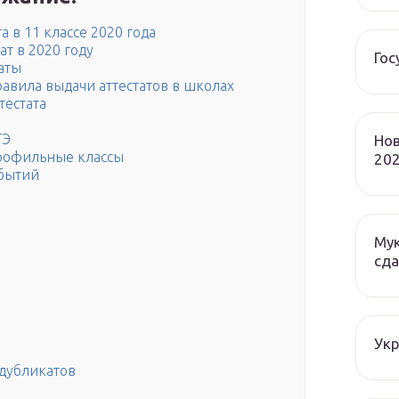
а в 11 классе 2020 года
т в 2020 году
Гос
аты
равила выдачи аттестатов в школах
тестата
ГЭ
Нов
рофильные классы
202
обытий
Мук
сда
Ук
 дубликатов