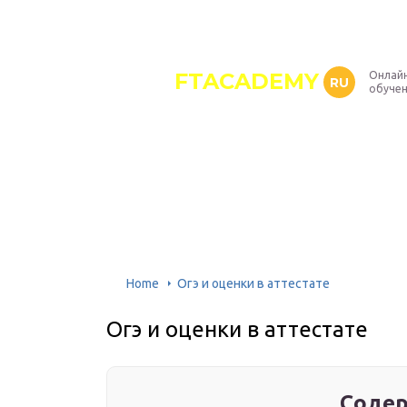
FTACADEMY
Онлайн
RU
обуче
Home
Огэ и оценки в аттестате
Огэ и оценки в аттестате
Содер