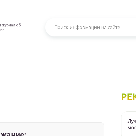
-журнал об
нии
РЕ
Луч
мос
жание: