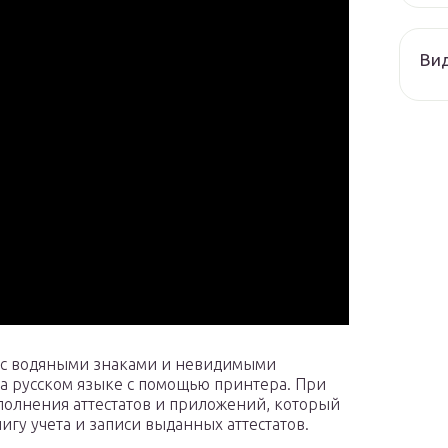
Ви
е с водяными знаками и невидимыми
а русском языке с помощью принтера. При
полнения аттестатов и приложений, который
гу учета и записи выданных аттестатов.