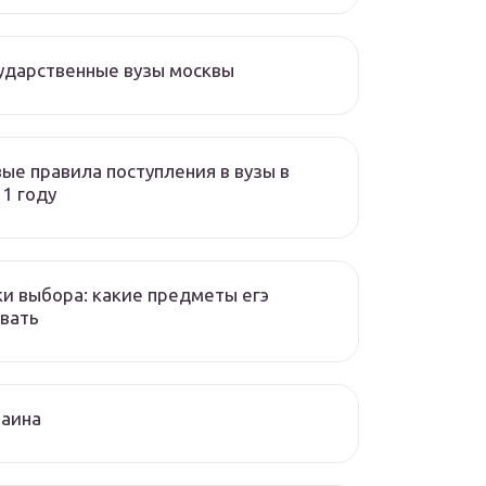
ударственные вузы москвы
ые правила поступления в вузы в
1 году
и выбора: какие предметы егэ
вать
раина