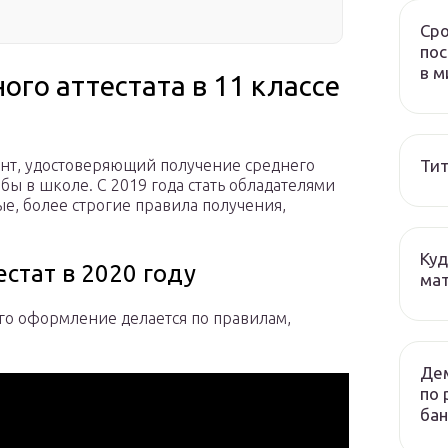
Сро
пос
в м
ого аттестата в 11 классе
Тит
мент, удостоверяющий получение среднего
бы в школе. С 2019 года стать обладателями
е, более строгие правила получения,
Куд
стат в 2020 году
мат
его оформление делается по правилам,
Дем
по 
бан