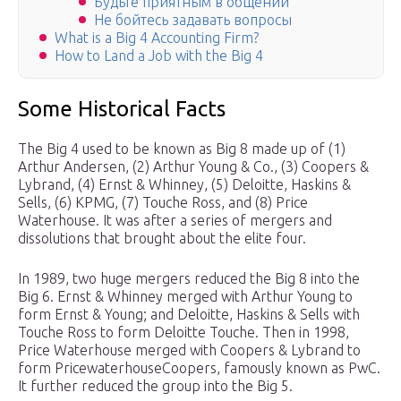
Будьте приятным в общении
Не бойтесь задавать вопросы
What is a Big 4 Accounting Firm?
How to Land a Job with the Big 4
Some Historical Facts
The Big 4 used to be known as Big 8 made up of (1)
Arthur Andersen, (2) Arthur Young & Co., (3) Coopers &
Lybrand, (4) Ernst & Whinney, (5) Deloitte, Haskins &
Sells, (6) KPMG, (7) Touche Ross, and (8) Price
Waterhouse. It was after a series of mergers and
dissolutions that brought about the elite four.
In 1989, two huge mergers reduced the Big 8 into the
Big 6. Ernst & Whinney merged with Arthur Young to
form Ernst & Young; and Deloitte, Haskins & Sells with
Touche Ross to form Deloitte Touche. Then in 1998,
Price Waterhouse merged with Coopers & Lybrand to
form PricewaterhouseCoopers, famously known as PwC.
It further reduced the group into the Big 5.