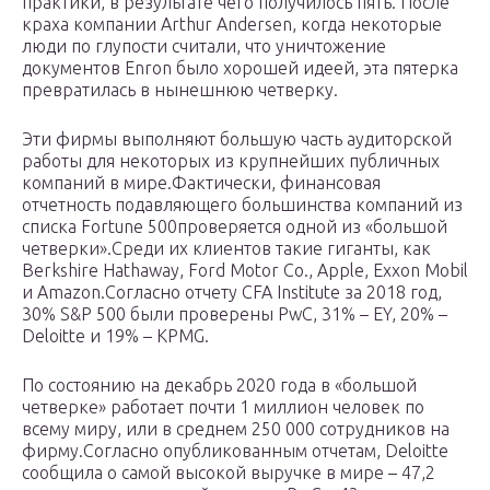
практики, в результате чего получилось пять. После
краха компании Arthur Andersen, когда некоторые
люди по глупости считали, что уничтожение
документов Enron было хорошей идеей, эта пятерка
превратилась в нынешнюю четверку.
Эти фирмы выполняют большую часть аудиторской
работы для некоторых из крупнейших публичных
компаний в мире.Фактически, финансовая
отчетность подавляющего большинства компаний из
списка Fortune 500проверяется одной из «большой
четверки».Среди их клиентов такие гиганты, как
Berkshire Hathaway, Ford Motor Co., Apple, Exxon Mobil
и Amazon.Согласно отчету CFA Institute за 2018 год,
30% S&P 500 были проверены PwC, 31% – EY, 20% –
Deloitte и 19% – KPMG.
По состоянию на декабрь 2020 года в «большой
четверке» работает почти 1 миллион человек по
всему миру, или в среднем 250 000 сотрудников на
фирму.Согласно опубликованным отчетам, Deloitte
сообщила о самой высокой выручке в мире – 47,2