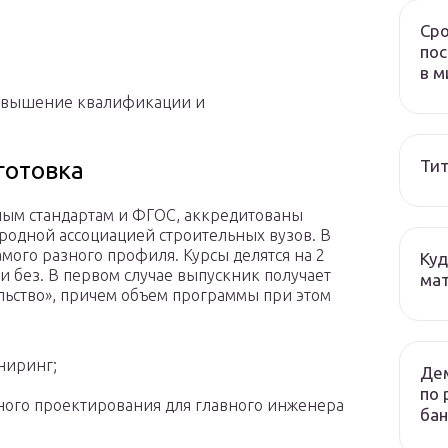
Сро
пос
в м
повышение квалификации и
Тит
готовка
ым стандартам и ФГОС, аккредитованы
одной ассоциацией строительных вузов. В
амого разного профиля. Курсы делятся на 2
Куд
 без. В первом случае выпускник получает
мат
льство», причем объем программы при этом
:
ниринг;
Дем
по 
ного проектирования для главного инженера
бан