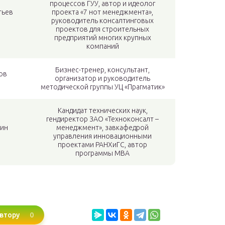
процессов ГУУ, автор и идеолог
тьев
проекта «7 нот менеджмента»,
руководитель консалтинговых
проектов для строительных
предприятий многих крупных
компаний
Бизнес-тренер, консультант,
ов
организатор и руководитель
методической группы УЦ «Прагматик»
Кандидат технических наук,
гендиректор ЗАО «Техноконсалт –
ин
менеджмент», завкафедрой
управления инновационными
проектами РАНХиГС, автор
программы МВА
0
втору