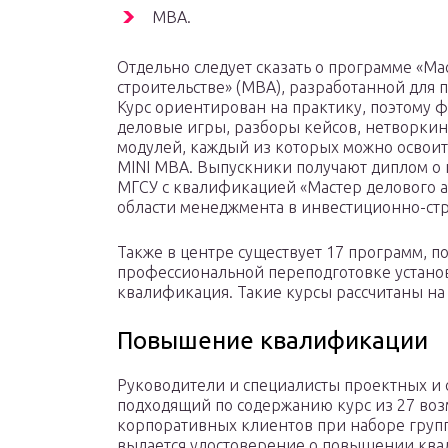
MBA.
Отдельно следует сказать о программе «М
строительстве» (MBA), разработанной для
Курс ориентирован на практику, поэтому ф
деловые игры, разборы кейсов, нетворкин
модулей, каждый из которых можно освоит
MINI MBA. Выпускники получают диплом о
МГСУ с квалификацией «Мастер делового 
области менеджмента в инвестиционно-ст
Также в центре существует 17 программ, 
профессиональной переподготовке установ
квалификация. Такие курсы рассчитаны на
Повышение квалификации
Руководители и специалисты проектных и 
подходящий по содержанию курс из 27 во
корпоративных клиентов при наборе групп
выдается удостоверение о повышении ква