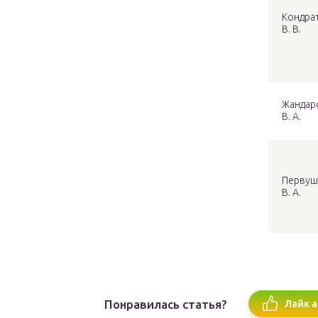
Кондра
В. В.
Жандар
В. А.
Первуш
В. А.
Понравилась статья?
Лайк а