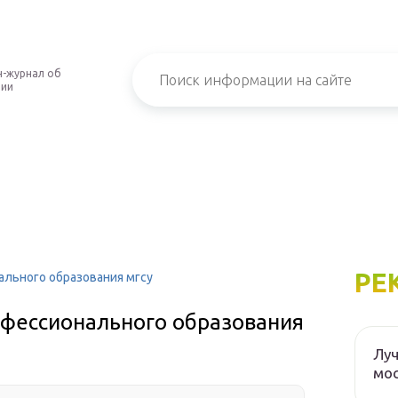
-журнал об
нии
РЕ
льного образования мгсу
фессионального образования
Луч
мос