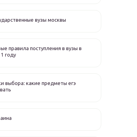
ударственные вузы москвы
ые правила поступления в вузы в
1 году
и выбора: какие предметы егэ
вать
раина