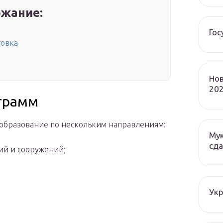
жание:
Гос
товка
Нов
202
ограмм
 образование по нескольким направлениям:
Мук
сда
ий и сооружений;
Ук