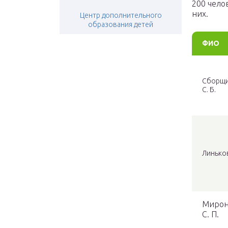
200 чело
них.
Центр дополнительного
образования детей
ФИО
Сборщ
С. Б.
Линьков
Мирон
С. П.