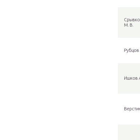
Срывко
М. В.
Рубцов 
Ишков А
Верстин