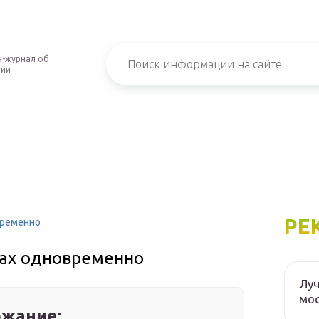
-журнал об
нии
РЕ
временно
зах одновременно
Луч
мос
жание: