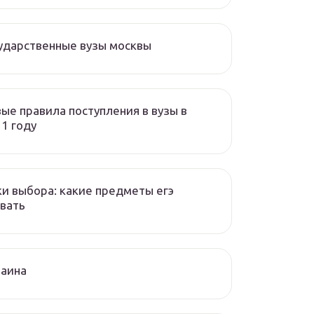
ударственные вузы москвы
ые правила поступления в вузы в
1 году
и выбора: какие предметы егэ
вать
раина