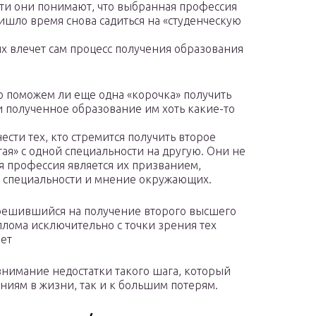
сти они понимают, что выбранная профессия
ришло время снова садиться на «студенческую
х влечет сам процесс получения образования
но поможем ли еще одна «корочка» получить
и полученное образование им хоть какие-то
ти тех, кто стремится получить второе
ая» с одной специальности на другую. Они не
ая профессия является их призванием,
ж специальности и мнение окружающих.
 решившийся на получение второго высшего
плома исключительно с точки зрения тех
ает
внимание недостатки такого шага, который
иям в жизни, так и к большим потерям.