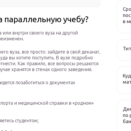
Сро
пос
а параллельную учебу?
в м
а или внутри своего вуза на другой
неизменен.
Тит
его вуза, все просто: зайдите в свой деканат,
куда вы хотите поступить. В вузе подробно
отнести. Как правило, все вопросы решаются
лучае хранятся в стенах одного заведения.
Куд
мат
идется позаботиться о документах
спорта и медицинской справки в «родном»
Дем
по 
яетесь студентом;
бан