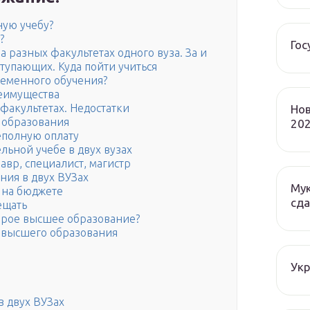
ную учебу?
?
Гос
а разных факультетах одного вуза. За и
ступающих. Куда пойти учиться
ременного обучения?
еимущества
 факультетах. Недостатки
Нов
 образования
202
еполную оплату
льной учебе в двух вузах
вр, специалист, магистр
ния в двух ВУЗах
Мук
 на бюджете
сда
ещать
орое высшее образование?
 высшего образования
Ук
в двух ВУЗах