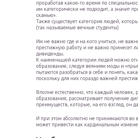
проработав какое-то время по специально
им категорически не подходит, а значит п
скамью».
Также существует категория людей, которы
(так называемые вечные студенты)
Им не важно где и на кого учиться, не важ
престижную работу и не важно принесет л
дивиденды.
К наименьшей категории людей можно отнес
образование, следуя веяниям моды и «прыг
пытаются разобраться в себе и понять, как
поскольку для них гораздо важней прести
Вполне естественно, что каждый человек,
образования, рассматривает получение ди
преимуществ, которые, на его взгляд, он д
И при этом абсолютно не принимаются во 
может привести как кардинальным изменен