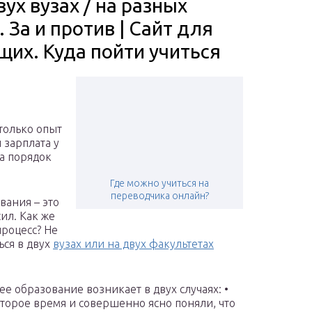
ух вузах / на разных
 За и против | Сайт для
щих. Куда пойти учиться
только опыт
 зарплата у
а порядок
Где можно учиться на
переводчика онлайн?
вания – это
сил. Как же
процесс? Не
ься в двух
вузах или на двух факультетах
 образование возникает в двух случаях: •
оторое время и совершенно ясно поняли, что