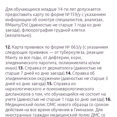
Для обучающихся младше 14-ти лет допускается
предоставить карту по форме №159/у с указанием
информации об осмотре специалистов, анализах,
RМанту/Dst (давностью не старше 1 года ко дню
заезда), флюорография грудной клетки
(желательно).
12.
Карта прививок по форме № 063/у (с указанием
следующих прививок — от туберкулеза, реакции
Манту за все годы, от дифтерии, кори,
эпидемического паротита, полиомиелита и/или
иных).
13.
Справка от дерматолога (давностью не
старше 7 дней ко дню заезда).
14.
Справка об
эпидемическом окружении (давностью не старше 3
дней ко дню заезда).
15.
Справка из
наркологического и психоневрологического
диспансеров о том, что обучающийся не состоит на
учете (давностью не старше 1 года ко дню заезда).
16.
Медицинский полис ОМС нового образца со сроком
действия на все время обучения в Гимназии. Для
иностранных граждан медицинский полис ДМС со