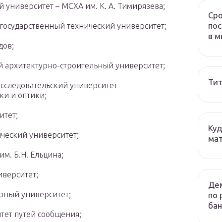
 университет – МСХА им. К. А. Тимирязева;
Сро
пос
осударственный технический университет;
в м
дов;
й архитектурно-строительный университет;
Тит
сследовательский университет
и и оптики;
итет;
Куд
ческий университет;
мат
м. Б.Н. Ельцина;
верситет;
Дем
рный университет;
по 
бан
тет путей сообщения;