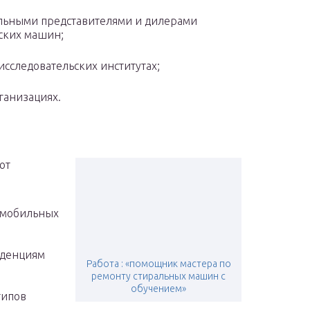
ьными представителями и дилерами
ских машин;
следовательских институтах;
анизациях.
ют
омобильных
нденциям
Работа : «помощник мастера по
ремонту стиральных машин с
обучением»
типов