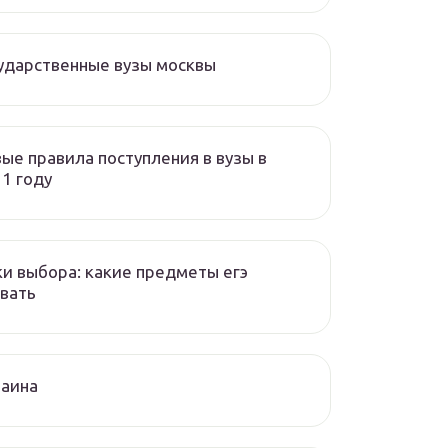
ударственные вузы москвы
ые правила поступления в вузы в
1 году
и выбора: какие предметы егэ
вать
раина