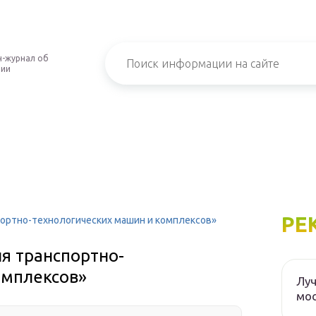
-журнал об
нии
РЕ
портно-технологических машин и комплексов»
я транспортно-
омплексов»
Луч
мос