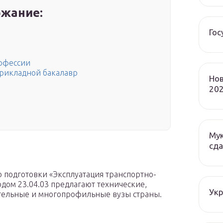
жание:
Гос
рофессии
Прикладной бакалавр
Нов
202
Мук
сда
 подготовки «Эксплуатация транспортно-
дом 23.04.03 предлагают технические,
Ук
тельные и многопрофильные вузы страны.