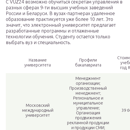
С VUZ24 возможно обучиться секретам управления в
разных сферах 9-ти высших учебных заведений
России и Беларуси. В вузах-партнерах удаленное
образование практикуется уже более 10 лет. Это
значит, что электронный университет предлагает
разработанные программы и отлаженные
технологии обучения. Студенту остается только
выбрать вуз и специальность.
Стоим
Название
Профили
учеб
университета
бакалавриата
год, 
Менеджмент
организации;
Производственный
менеджмент;
Региональное и
муниципальное
Московский
управление;
международный
39 6
Организация
университет
продвижения
рекламной продукции
и продукции СМИ;