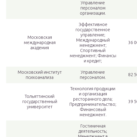
Управление
персоналом
организации.
Эффективное
государственное
управление;
Московская
Международный
международная
36 0
менеджмент;
академия
Спортивный
менеджмент; Финансы
и кредит;
Московский институт
Управление
82 5
психоанализа
персоналом.
Технология продукции
и организация
Тольяттинский
ресторанного дела;
государственный
39 5
Предпринимательство;
университет
Финансовый
менеджмент.
Гостиничная
деятельность;
Менеджмент в