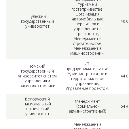
туризме и
гостеприимстве;
Организация
Тульский
автомобильных
государственный
40 0
перевозок и
университет
управление на
транспорте;
Менеджмент в
строительстве;
Менеджмент в
машиностроении.
ИТ-
Томский
предпринимательство;
государственный
Административное и
университет систем
44 0
территориальное
управления и
управление;
радиоэлектроники
Управление проектом.
Белорусский
Менеджмент
национальный
(социально-
54 4
технический
административный)
университет
Менеджмент в