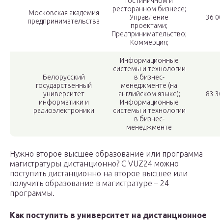
гостиничном и
ресторанном бизнесе;
Московская академия
Управление
36 0
предпринимательства
проектами;
Предпринимательство;
Коммерция;
Информационные
системы и технологии
Белорусский
в бизнес-
государственный
менеджменте (на
университет
английском языке);
83 3
информатики и
Информационные
радиоэлектроники
системы и технологии
в бизнес-
менеджменте
Нужно второе высшее образование или программа
магистратуры дистанционно? С VUZ24 можно
поступить дистанционно на второе высшее или
получить образование в магистратуре – 24
программы.
Как поступить в университет на дистанционное