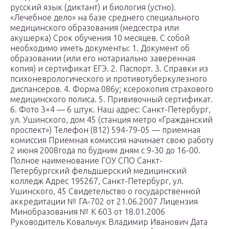
русский язык (диктант) и биология (устно).
«Лечебное дело» на базе среднего специального
медицинского образования (медсестра или
акушерка) Срок обучения 10 месяцев. С собой
необходимо иметь документы: 1. Документ об
образовании (или его нотариально заверенная
копия) и сертификат ЕГЭ. 2. Паспорт. 3. Справки из
психоневрологического и противотуберкулезного
диспансеров. 4. Форма 086у; ксерокопия страхового
медицинского полиса. 5. Прививочный сертификат.
6. Фото 3×4 — 6 штук. Наш адрес: Санкт-Петербург,
ул. Ушинского, дом 45 (станция метро «Гражданский
проспект») Телефон (812) 594-79-05 — приемная
комиссия Приемная комиссия начинает свою работу
2 июня 2008года по будним дням с 9-30 до 16-00.
Полное наименование ГОУ СПО Санкт-
Петербургский фельдшерский медицинский
колледж Адрес 195267, Санкт-Петербург, ул.
Ушинского, 45 Свидетельство о государственной
аккредитации № ГА-702 от 21.06.2007 Лицензия
Минобразования № К 603 от 18.01.2006
Руководитель Ковальчук Владимир Иванович Дата