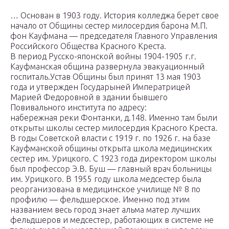
… Основан в 1903 году. История колледжа берет свое
начало от Общины сестер милосердия барона М.П.
фон Кауфмана — председателя Главного Управления
Российского Общества Красного Креста.
В период Русско-японской войны 1904-1905 г.г.
Кауфманская община развернула эвакуационный
госпиталь.Устав Общины был принят 13 мая 1903
года и утвержден Государыней Императрицей
Марией Федоровной в здании бывшего
Повивального института по адресу:
набережная реки Фонтанки, д.148. Именно там были
открыты школы сестер милосердия Красного Креста.
В годы Советской власти с 1919 г. по 1926 г. на базе
Кауфманской общины открыта школа медицинских
сестер им. Урицкого. С 1923 года директором школы
был профессор Э.В. Буш — главный врач больницы
им. Урицкого. В 1955 году школа медсестер была
реорганизована в медицинское училище № 8 по
профилю — фельдшерское. Именно под этим
названием весь город знает альма матер лучших
фельдшеров и медсестер, работающих в системе не