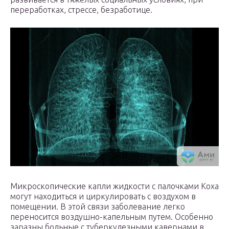
переработках, стрессе, безработице.
Микроскопические капли жидкости с палочками Коха
могут находиться и циркулировать с воздухом в
помещении. В этой связи заболевание легко
переносится воздушно-капельным путем. Особенно
заразны больные с туберкулезными кавернами в