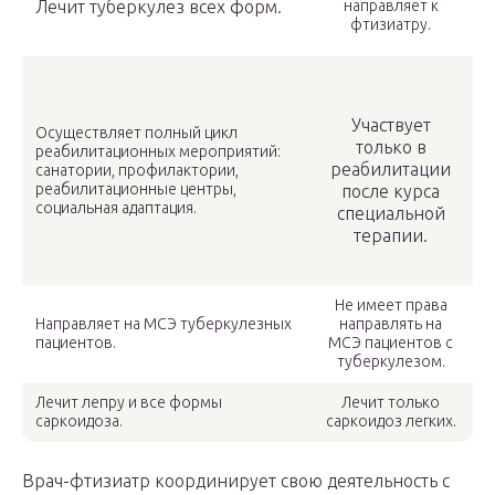
Лечит туберкулез всех форм.
направляет к
фтизиатру.
Участвует
Осуществляет полный цикл
только в
реабилитационных мероприятий:
реабилитации
санатории, профилактории,
реабилитационные центры,
после курса
социальная адаптация.
специальной
терапии.
Не имеет права
Направляет на МСЭ туберкулезных
направлять на
пациентов.
МСЭ пациентов с
туберкулезом.
Лечит лепру и все формы
Лечит только
саркоидоза.
саркоидоз легких.
Врач-фтизиатр координирует свою деятельность с