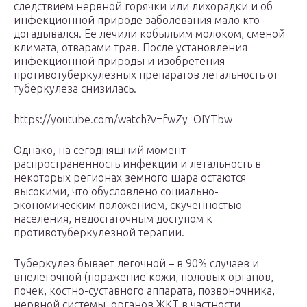
следствием нервной горячки или лихорадки и об
инфекционной природе заболевания мало кто
догадывался. Ее лечили кобыльим молоком, сменой
климата, отварами трав. После установления
инфекционной природы и изобретения
противотуберкулезных препаратов летальность от
туберкулеза снизилась.
https://youtube.com/watch?v=fwZy_OIYTbw
Однако, на сегодняшний момент
распространенность инфекции и летальность в
некоторых регионах земного шара остаются
высокими, что обусловлено социально-
экономическим положением, скученностью
населения, недостаточным доступом к
противотуберкулезной терапии.
Туберкулез бывает легочной – в 90% случаев и
внелегочной (поражение кожи, половых органов,
почек, костно-суставного аппарата, позвоночника,
нервной системы, органов ЖКТ в частности