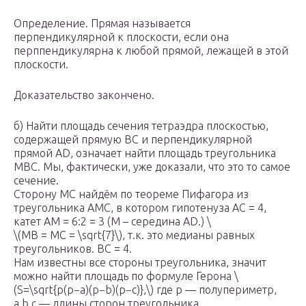
Определение. Прямая называется
перпендикулярной к плоскости, если она
перппендикулярна к любой прямой, лежащей в этой
плоскости.
Доказательство закончено.
б) Найти площадь сечения тетраэдра плоскостью,
содержащей прямую BC и перпендикулярной
прямой AD, означает найти площадь треугольника
MBC. Мы, фактически, уже доказали, что это то самое
сечение.
Сторону МС найдём по теореме Пифагора из
треугольника AMC, в котором гипотенуза AC = 4,
катет АМ = 6:2 = 3 (M – середина AD.) \
\(MB = МС = \sqrt{7}\), т.к. это медианы равных
треугольников. BC = 4.
Нам известны все стороны треугольника, значит
можно найти площадь по формуле Герона \
(S=\sqrt{p(p−a)(p−b)(p−c)},\) где р — полупериметр,
a,b,c — длины сторон треугольника.