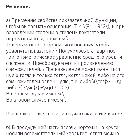
Решение.
а) Применим свойства показательной функции,
чтобы выравнять основания. Т.к. \(81 = 9^2\), и при
возведении степени в степень показатели
перемножаются, получим \
Теперь можно «отбросить» основания, чтобы
уравнять показатели \ Получилось стандартное
тригонометрическое уравнение среднего уровня
сложности. Преобразуем его к произведению
сомножителей. \ Произведение может равняться
нулю тогда и только тогда, когда какой-либо из его
сомножителей равен нулю, т.е. либо \(\cos{x} = 0\),
либо \( 2\sin{x} +\sqrt3 = 0.\)
В первом случае имеем \
Во втором случае имеем \
Все полученные значения нужно включить в ответ.
б) В предыдущей части задачи чертежи на круге
носили вспомогательный характер, ответ можно