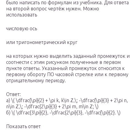
было написать по формулам из учебника. Для ответа
на второй вопрос чертёж нужен. Можно
использовать
числовую ось
или тригонометрический круг
на которых нужно выделить заданный промежуток и
соотнести с этим рисунком полученные в первом
пункте ответы. Указанный промежуток относится к
первому обороту ПО часовой стрелке или к первому
отрицательному периоду.
Ответ:
a) \( \dfrac{\pi}{2} + \pi k, k\in Z,\; -\dfrac{\pi}{3} + 2\pi n,
n\in Z,\; -\dfrac{2\pi}{3} + 2\pi m, m\in Z; \)
б) \( \dfrac{3\pi}{2}, -\dfrac{2\pi}{3}, -\dfrac{\pi}{2}. \)
Показать ответ