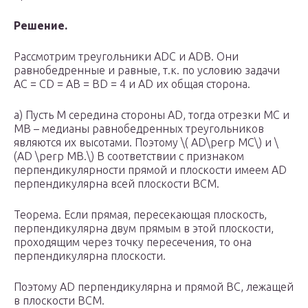
Решение.
Рассмотрим треугольники ADC и ADB. Они
равнобедренные и равные, т.к. по условию задачи
AC = CD = AB = BD = 4 и AD их общая сторона.
а) Пусть M середина стороны AD, тогда отрезки MC и
МВ – медианы равнобедренных треугольников
являются их высотами. Поэтому \( AD\perp MC\) и \
(AD \perp MB.\) В соответствии с признаком
перпендикулярности прямой и плоскости имеем AD
перпендикулярна всей плоскости BCM.
Теорема. Если прямая, пересекающая плоскость,
перпендикулярна двум прямым в этой плоскости,
проходящим через точку пересечения, то она
перпендикулярна плоскости.
Поэтому AD перпендикулярна и прямой BC, лежащей
в плоскости BCM.