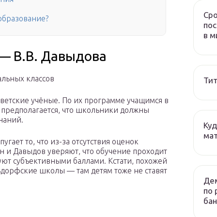
Сро
образование?
пос
в м
 — В.В. Давыдова
альных классов
Тит
ветские учёные. По их программе учащимся в
 предполагается, что школьники должны
знаний.
Куд
мат
гает то, что из-за отсутствия оценок
н и Давыдов уверяют, что обучение проходит
ют субъективными баллами. Кстати, похожей
дорфские школы — там детям тоже не ставят
Дем
по 
бан