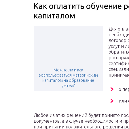
Как оплатить обучение 
капиталом
Для опла
необходи
договор 
услуг и 
обратить
распоряж
сертифик
специали
Можно ли и как
принима
воспользоваться материнским
капиталом на образование
детей?
о пе
или 
Любое из этих решений будет принято пос
документов, а в случае необходимости и п
при принятии положительного решения реч