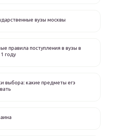
ударственные вузы москвы
ые правила поступления в вузы в
1 году
и выбора: какие предметы егэ
вать
раина