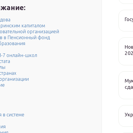
жание:
Гос
ыдова
еринским капиталом
овательной организацией
ов в Пенсионный фонд
образования
Нов
202
П-7 онлайн-школ
стата
лы
странах
 организации
Мук
ие
сда
Ук
 в системе
ния
ения