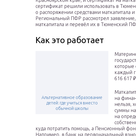
Красноярском крае, и сертификат на матка
сертификат решили использовать в Тюменс
о распоряжении средствами маткапитала и 
Региональный ПФР рассмотрел заявление,
маткапитала и перевёл их в Тюменский П
Как это работает
Материнс
государс
которые 
каждый г
616 617 ₽
Маткапит
Альтернативное образование
на финан
детей: где учиться вместо
нельзя, х
обычной школы
суммы на
на опред
собствен
куда потратить помощь, а Пенсионный фон
Например, в банк на первоначальный взно