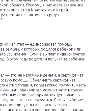
питал я получала там. А потом мы переехали и
кой области. Поэтому я написала заявление
отправила его в Красноярский край.
 разрешил использовать средства
ФР.
кий капитал — единоразовая помощь
тва семьям, у которых родился ребёнок или
его усыновили. Сумма выплат индексируется
од. В этом году родители получат за ребёнка
.
ал — это не наличные деньги, а сертификат
совую помощь. Обналичить сертификат
отя есть ситуации, когда можно получить часть
личными. Маткапитал можно тратить только
елённые цели, распоряжаться деньгами по
ному желанию не получится. Семья выбирает,
д переводит деньги по назначению.
с за ипотеку или в управление образования