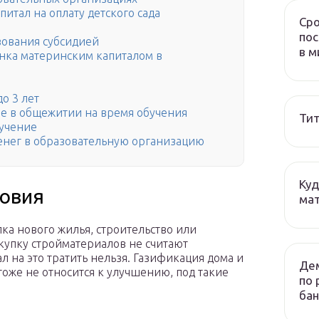
итал на оплату детского сада
Сро
пос
зования субсидией
в м
енка материнским капиталом в
о 3 лет
е в общежитии на время обучения
Тит
бучение
енег в образовательную организацию
Куд
овия
мат
а нового жилья, строительство или
купку стройматериалов не считают
 на это тратить нельзя. Газификация дома и
Дем
тоже не относится к улучшению, под такие
по 
бан