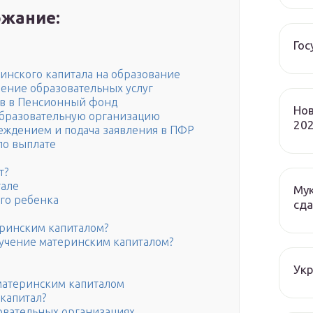
жание:
Гос
инского капитала на образование
ение образовательных услуг
ов в Пенсионный фонд
Нов
образовательную организацию
202
еждением и подача заявления в ПФР
по выплате
т?
тале
Мук
го ребенка
сда
теринским капиталом?
бучение материнским капиталом?
Ук
 материнским капиталом
ткапитал?
овательных организациях