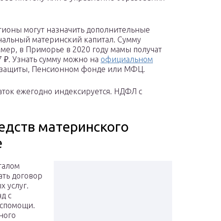
гионы могут назначить дополнительные
нальный материнский капитал. Сумму
мер, в Приморье в 2020 году мамы получат
7 ₽. Узнать сумму можно на
официальном
оцзащиты, Пенсионном фонде или МФЦ.
аток ежегодно индексируется. НДФЛ с
едств материнского
е
талом
ать договор
х услуг.
д с
оспомощи.
ного