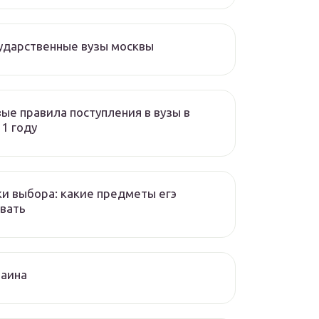
ударственные вузы москвы
ые правила поступления в вузы в
1 году
и выбора: какие предметы егэ
вать
раина