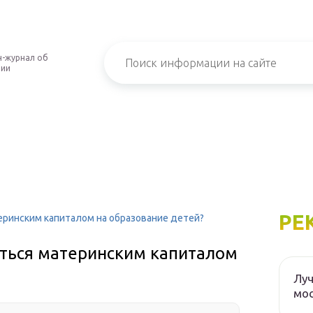
-журнал об
нии
РЕ
еринским капиталом на образование детей?
аться материнским капиталом
Луч
мос