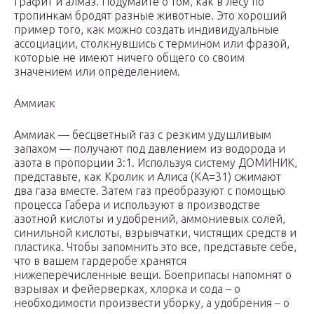
графит и алмаз. Подумайте о том, как в лесу по
тропинкам бродят разные животные. Это хороший
пример того, как можно создать индивидуальные
ассоциации, столкнувшись с термином или фразой,
которые не имеют ничего общего со своим
значением или определением.
Аммиак
Аммиак — бесцветный газ с резким удушливым
запахом — получают под давлением из водорода и
азота в пропорции 3:1. Используя систему ДОМИНИК,
представьте, как Кролик и Алиса (КА=31) сжимают
два газа вместе. Затем газ преобразуют с помощью
процесса Габера и используют в производстве
азотной кислоты и удобрений, аммониевых солей,
синильной кислоты, взрывчатки, чистящих средств и
пластика. Чтобы запомнить это все, представьте себе,
что в вашем гардеробе хранятся
нижеперечисленные вещи. Боеприпасы напомнят о
взрывах и фейерверках, хлорка и сода – о
необходимости произвести уборку, а удобрения – о