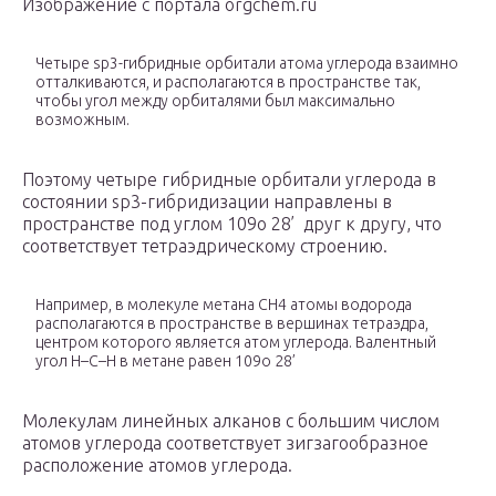
Изображение с портала orgchem.ru
Четыре sp3-гибридные орбитали атома углерода взаимно
отталкиваются, и располагаются в пространстве так,
чтобы угол между орбиталями был максимально
возможным.
Поэтому четыре гибридные орбитали углерода в
состоянии sp3-гибридизации направлены в
пространстве под углом 109о 28’ друг к другу, что
соответствует тетраэдрическому строению.
Например, в молекуле метана CH
4
атомы водорода
располагаются в пространстве в вершинах тетраэдра,
центром которого является атом углерода. Валентный
угол Н–С–Н в метане равен 109о 28’
Молекулам линейных алканов с большим числом
атомов углерода соответствует зигзагообразное
расположение атомов углерода.