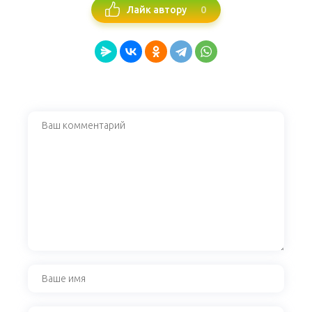
0
Лайк автору