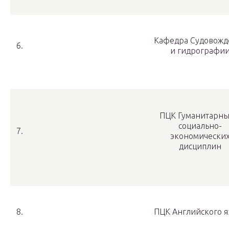
Кафедра Судовожд
6.
и гидрографи
ПЦК Гуманитарны
социально-
7.
экономически
дисциплин
8.
ПЦК Английского я