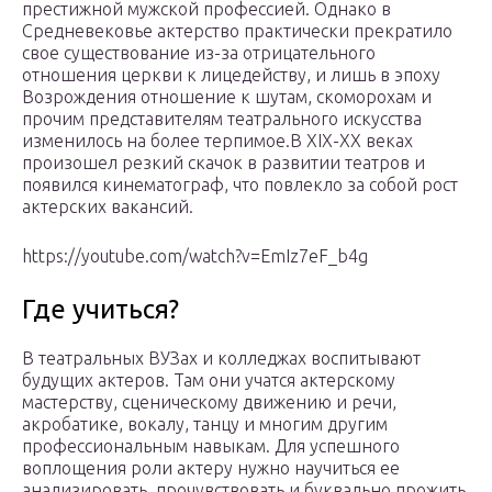
престижной мужской профессией. Однако в
Средневековье актерство практически прекратило
свое существование из-за отрицательного
отношения церкви к лицедейству, и лишь в эпоху
Возрождения отношение к шутам, скоморохам и
прочим представителям театрального искусства
изменилось на более терпимое.В XIX-XX веках
произошел резкий скачок в развитии театров и
появился кинематограф, что повлекло за собой рост
актерских вакансий.
https://youtube.com/watch?v=EmIz7eF_b4g
Где учиться?
В театральных ВУЗах и колледжах воспитывают
будущих актеров. Там они учатся актерскому
мастерству, сценическому движению и речи,
акробатике, вокалу, танцу и многим другим
профессиональным навыкам. Для успешного
воплощения роли актеру нужно научиться ее
анализировать, прочувствовать и буквально прожить