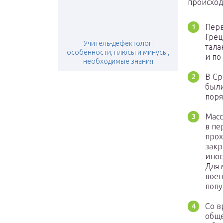
происход
Перв
Грец
Учитель-дефектолог:
тала
особенности, плюсы и минусы,
и по
необходимые знания
В Ср
были
поря
Масс
в пе
прох
закр
инос
Для 
воен
попу
Со в
обще