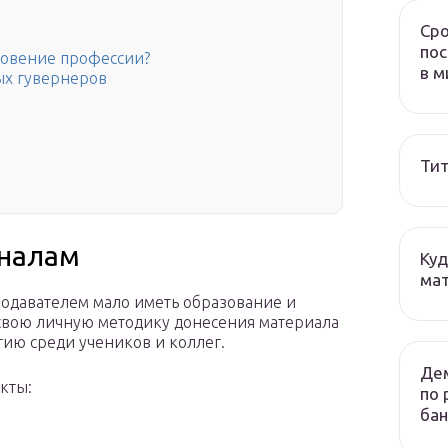
Сро
пос
новение профессии?
в м
ых гувернеров
Тит
оналам
Куд
мат
подавателем мало иметь образование и
свою личную методику донесения материала
тию среди учеников и коллег.
Дем
кты:
по 
бан