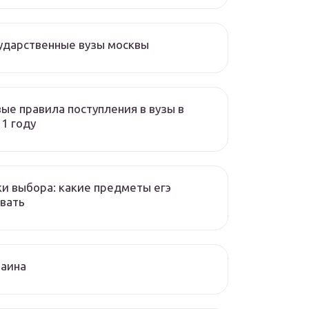
ударственные вузы москвы
ые правила поступления в вузы в
1 году
и выбора: какие предметы егэ
вать
раина