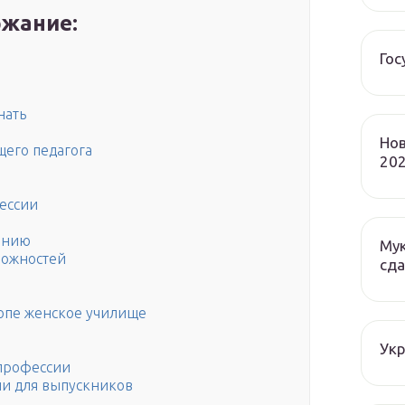
жание:
Гос
нать
Нов
щего педагога
202
ессии
анию
Мук
можностей
сда
ропе женское училище
Ук
 профессии
ии для выпускников