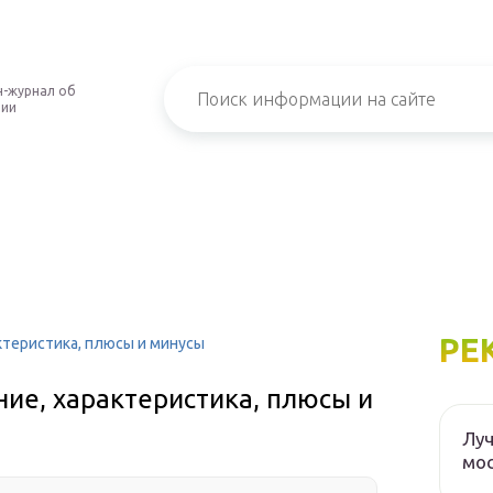
-журнал об
нии
РЕ
ктеристика, плюсы и минусы
ие, характеристика, плюсы и
Луч
мос