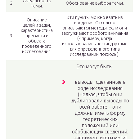
Актуальность
2.
Обоснование выбора темы.
темы.
Эти пункты можно взять из
Описание
введения. Отдельно
целей и задач,
описываются методы, если они
характеристика
заслуживают особого внимания
3.
предмета и
(к примеру, когда
объекта
использовались нестандартные
проведенного
для определенного типа
исследования.
исследований подходы).
Это могут быть:
выводы, сделанные в
ходе исследования
(нельзя, чтобы они
дублировали выводы по
всей работе – они
должны иметь форму
теоретических
положений или
обобщающих сведений:
например, итоги могут