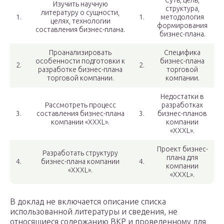
Суть, цель,
Изучить научную
структура,
литературу о сущности,
1.
1.
методология
целях, технологии
формирования
составления бизнес-плана.
бизнес-плана.
Проанализировать
Специфика
особенности подготовки к
бизнес-плана
2.
2.
разработке бизнес-плана
торговой
торговой компании.
компании.
Недостатки в
Рассмотреть процесс
разработках
3.
составления бизнес-плана
3.
бизнес-планов
компании «XXXL».
компании
«XXXL».
Проект бизнес-
Разработать структуру
плана для
4.
бизнес-плана компании
4.
компании
«XXXL».
«XXXL».
В доклад не включается описание списка
использованной литературы и сведения, не
относящиеся содержанию ВКР и проведенному для