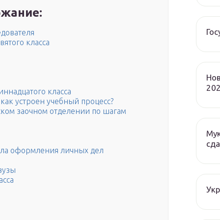
жание:
Гос
едователя
вятого класса
Нов
202
иннадцатого класса
 как устроен учебный процесс?
ском заочном отделении по шагам
Мук
сда
ила оформления личных дел
вузы
асса
Ук