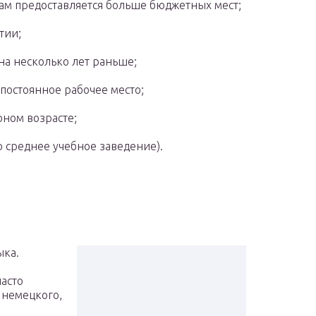
ам предоставляется больше бюджетных мест;
тии;
а несколько лет раньше;
постоянное рабочее место;
ном возрасте;
о среднее учебное заведение).
ы
ыка.
часто
 немецкого,