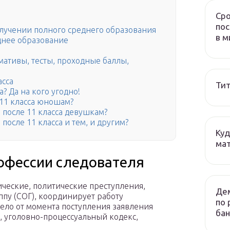
Сро
пос
олучении полного среднего образования
в м
днее образование
мативы, тесты, проходные баллы,
асса
Тит
а? Да на кого угодно!
е 11 класса юношам?
я после 11 класса девушкам?
 после 11 класса и тем, и другим?
Куд
мат
рофессии следователя
ические, политические преступления,
Дем
ппу (СОГ), координирует работу
по 
дело от момента поступления заявления
бан
о, уголовно-процессуальный кодекс,