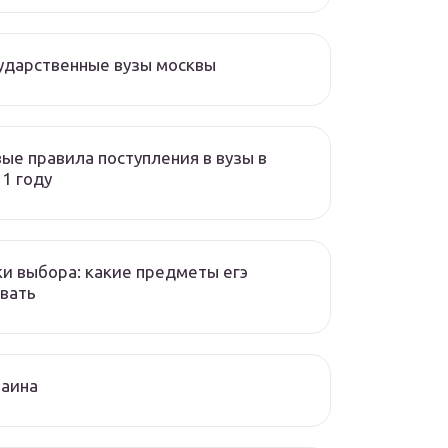
ударственные вузы москвы
ые правила поступления в вузы в
1 году
и выбора: какие предметы егэ
вать
раина