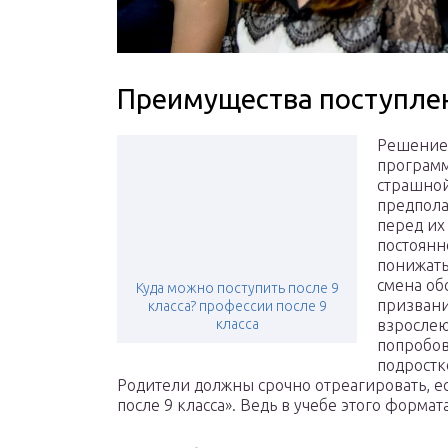
Преимущества поступлен
Решение 
программ
страшной
предпола
перед их
постоянн
понижать
смена об
Куда можно поступить после 9
призвани
класса? профессии после 9
класса
взрослею
попробова
подростк
Родители должны срочно отреагировать, ес
после 9 класса». Ведь в учебе этого форма