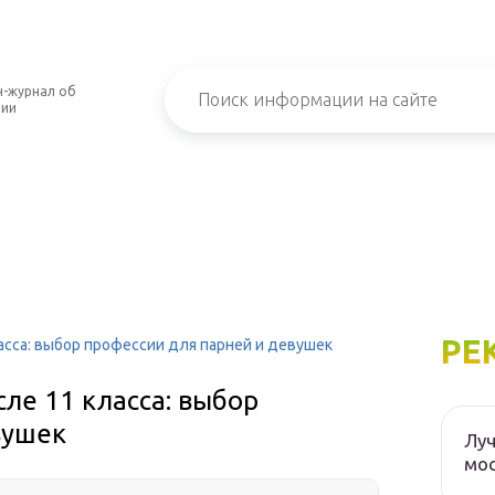
-журнал об
нии
РЕ
асса: выбор профессии для парней и девушек
сле 11 класса: выбор
вушек
Луч
мос