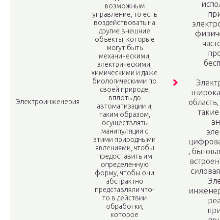
испо
возможным
пр
управление, то есть
воздействовать на
электр
другие внешние
физич
объекты, которые
част
могут быть
пр
механическими,
бес
электрическими,
химическими и даже
биологическими по
Элект
своей природе,
широка
вплоть до
Электроинженерия
область
автоматизации и,
такие
таким образом,
ан
осуществлять
манипуляции с
эле
этими природными
цифрова
явлениями, чтобы
, бытова
предоставить им
встроен
определенную
силовая
форму, чтобы они
Эл
абстрактно
представляли что-
инженер
то в действии
ре
обработки,
пр
которое