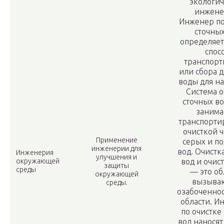
экологи
инжене
Инженер по
сточных
определяе
спос
транспор
или сбора 
воды для на
Система о
сточных во
занима
транспорти
очисткой ч
Применение
серых и п
инженерии для
вод. Очистк
Инженерия
улучшения и
окружающей
вод и очис
защиты
среды
— это об
окружающей
вызыва
среды.
озабоченнос
области. 
по очистке
вод наносят