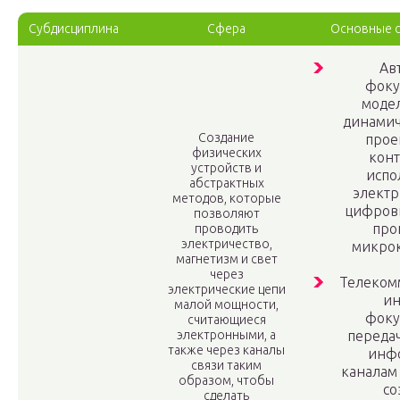
Субдисциплина
Сфера
Основные с
Ав
фоку
моде
динамич
Создание
прое
физических
конт
устройств и
испо
абстрактных
электр
методов, которые
цифров
позволяют
про
проводить
электричество,
микро
магнетизм и свет
через
Телеком
электрические цепи
и
малой мощности,
фоку
считающиеся
электронными, а
передач
также через каналы
инф
связи таким
каналам 
образом, чтобы
со
сделать