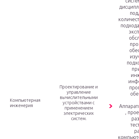
систе
дисципл
под
количес
подхода
эксп
обс
про
обе
изу
подхо
пр
ин
инф
Проектирование и
про
управление
обе
вычислительными
Компьютерная
устройствами с
инженерия
Аппарат
применением
, про
электрических
раз
систем.
тес
р
компьют