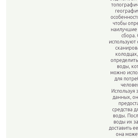
топографи
географи
особенност
чтобы опр
наилучшие
сбора.
используют 
сканиров
колодцах,
определит
воды, ко
можно испо
для потре
челове
Используя 
данных, он
предост
средства д
воды. Посл
воды их з
доставить ее
она може