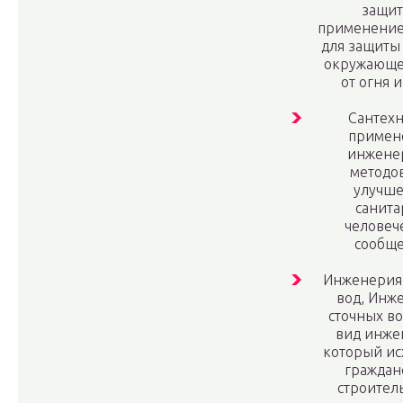
защит
применение
для защиты
окружающе
от огня 
Сантехн
примен
инжене
методов
улучш
санит
человеч
сообще
Инженерия
вод, Инж
сточных во
вид инже
который ис
граждан
строитель