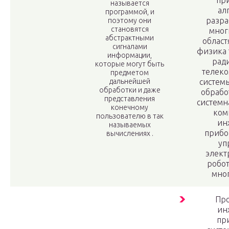
пр
называется
ал
программой, и
разра
поэтому они
становятся
мног
абстрактными
област
сигналами
физика 
информации,
ради
которые могут быть
телеко
предметом
дальнейшей
системы
обработки и даже
обрабо
представления
системн
конечному
ком
пользователю в так
ин
называемых
прибо
вычислениях .
уп
элект
робот
мног
Пр
ин
пр