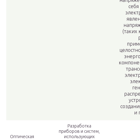
напряже
себя
элект
явле
напряж
(таких
прим
целостн
энерго
компонен
транс
электр
эле
ген
распр
устр
создани
и 
Разработка
приборов и систем,
Оптическая
использующих