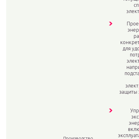
сп
элек
Прое
энер
ра
конкре
для уд
пот
элек
напр
подст
элект
защиты 
Упр
экс
эне
вклю
эксплуат
Производство,