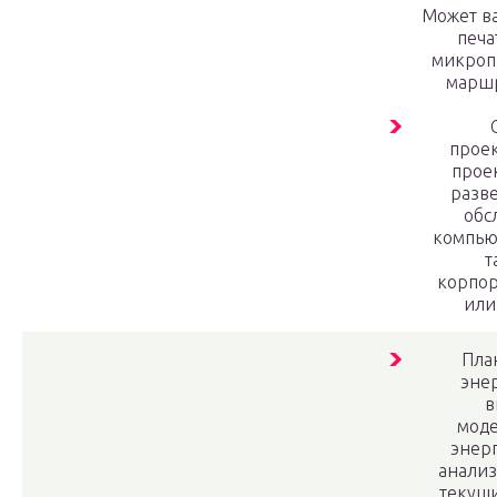
Может ва
печа
микроп
маршр
проек
прое
разв
обс
компью
т
корпор
или
Пла
эне
в
мод
энерг
анализ
текущ