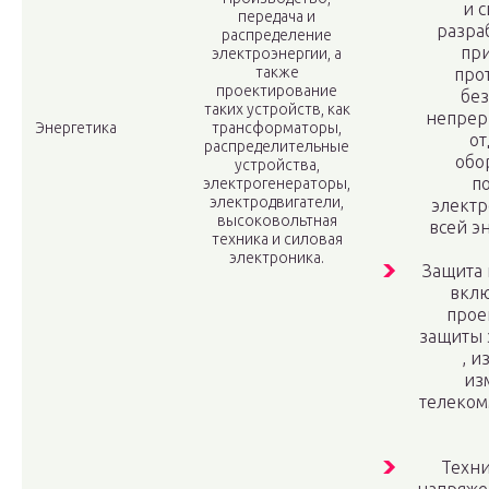
и с
передача и
разра
распределение
пр
электроэнергии, а
также
про
проектирование
без
таких устройств, как
непрер
Энергетика
трансформаторы,
от
распределительные
обо
устройства,
по
электрогенераторы,
электродвигатели,
электр
высоковольтная
всей э
техника и силовая
электроника.
Защита 
вклю
прое
защиты 
, и
из
телеком
Техни