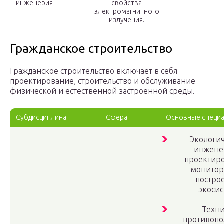
инженерия
свойства
электромагнитного
излучения.
Гражданское строительство
Гражданское строительство включает в себя
проектирование, строительство и обслуживание
физической и естественной застроенной среды.
Субдисциплина
Сфера
Основные специ
Экологич
инженер
проектир
монитор
постро
экосис
Техн
противоп